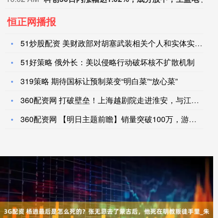
恒正网播报
51炒股配资 美财政部对胡塞武装相关个人和实体实施制裁
51好策略 俄外长：美以侵略行动破坏核不扩散机制
319策略 期待国标让预制菜变“明白菜”“放心菜”
360配资网 打破壁垒！上海越剧院走进淮安，与江苏三大剧种联
360配资网 【明日主题前瞻】销量突破100万，游戏行业内又