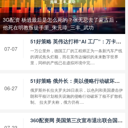
3G配资 杨逍最后是怎么死的？张无忌去了蒙古后，
他死在明教叛徒手里_朱元璋_三丰_武功
51好策略 英伟达打样“AI 工厂”：万卡算力背后是制造业革命还是算力泡沫？
07-07
一万公里外，德国工厂的工程师正为一条新汽车产线
的调试焦头烂额，而在英伟达编织的未来数字世界
里，同样的产线已在虚拟环境中完....
51好策略 俄外长：美以侵略行动破坏核不扩散机制
06-27
俄罗斯外长拉夫罗夫26日表示，以色列和美国袭击伊
朗和平核计划相关设施的侵略行动破坏了核不扩散机
制。 拉夫罗夫称，俄方仍有....
360配资网 美国第三次宣布退出联合国教科文组织，古特雷斯：深感遗憾
07-23