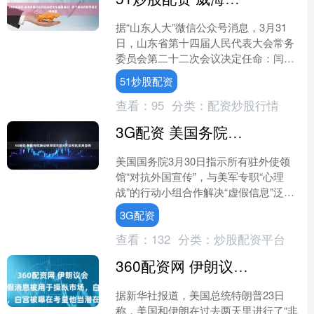
据“山东人大”微信公众号消息，3月31
日，山东省第十四届人民代表大会常务
委员会第二十二次会议决定任命：闫剑
波为山东省人民政府副省长。 闫剑波 资
51炒股配资
料图 据山东省政....
查看：
95
分类：
配资炒股行情
3G配资 美国务院鼓动使领馆利用X平台对抗反美宣传
美国国务院3月30日指示所有驻外使领
馆“对抗外国宣传”，与美军专职“心理
战”的行动小组合作解决“虚假信息”泛滥
问题。美国务院同时强调，企业家马斯
3G配资
克名下的社交媒体....
查看：
132
分类：
炒股配资平台
360配资网 伊朗议会议长称谈判假消息被用于操纵市场，白宫被曝在考量他当潜在合作伙伴
据新华社报道，美国总统特朗普23日
称，美国和伊朗在过去两天里进行了“非