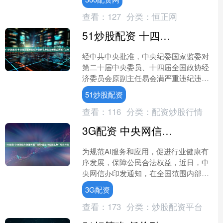
炼年轻队员为此次参赛的....
查看：
127
分类：
恒正网
51炒股配资 十四届全国政协经济委员会原副主任易会满被“双开”
经中共中央批准，中央纪委国家监委对
第二十届中央委员、十四届全国政协经
济委员会原副主任易会满严重违纪违法
问题进行了立案审查调查。 经查，易会
51炒股配资
满丧失理想信念，背弃初....
查看：
116
分类：
配资炒股行情
3G配资 中央网信办部署开展“清朗·整治AI应用乱象”专项行动
为规范AI服务和应用，促进行业健康有
序发展，保障公民合法权益，近日，中
央网信办印发通知，在全国范围内部署
开展为期4个月的“清朗·整治AI应用乱
3G配资
象”专项行动。 中....
查看：
173
分类：
炒股配资平台