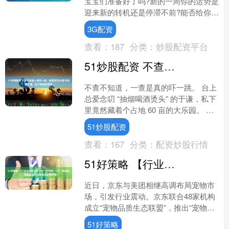
宝宝们准备好了吗?新的一周你的运势是
迎来新的转机还是停滞不前?能否给你带
来惊喜?下面跟着一起来看看12星座最
3G配资
新一周运势解析 白....
查看：
187
分类：
炒股配资平台
51炒股配资 不查不知道一查吓一跳，坐拥北京60亩马场的于谦，私下到底有多壕
不查不知道，一查是真的吓一跳。 台上
总爱念叨 “抽烟喝酒烫头” 的于谦，私下
里竟然藏着个占地 60 亩的大乐园。 说
白了就是个专属他的 “动物王国”。 光每
51炒股配资
年给....
查看：
167
分类：
配资炒股行情
51好策略 【行业深度研究】一个“百倍赔”一个“极速达”，刘强东王兴为何押注宠物市场?
近日，京东与美团相继高调布局宠物市
场，引发行业震动。京东联合48家机构
成立“宠物品质生态联盟”，推出“宠物金
选”标准，并承诺对成分虚假或质量不合
51好策略