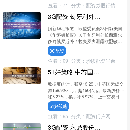
查看：
74
分类：
配资炒股行情
3G配资 匈牙利外长称向俄泄露敏感数据是“假新闻”，扎哈罗娃说暴露欧洲“伪团结”
据新华社报道，欧盟委员会23日就美国
《华盛顿邮报》关于匈牙利外长西雅尔
多向俄罗斯外长拉夫罗夫泄露欧盟敏感
信息的报道，要求匈牙利政府作出解
3G配资
释。西雅尔多否认报道提及....
查看：
69
分类：
炒股配资平台
51好策略 中芯国际成交额超150亿元
数据宝统计，截至13:28，中芯国际成交
额158.92亿元，超150亿元。最新股价上
涨5.27%，换手率5.97%。上一交易日该
股全天成交额为181.20亿元。....
51好策略
查看：
65
分类：
配资门户网
3G配资 永鼎股份成交额创上市以来新高