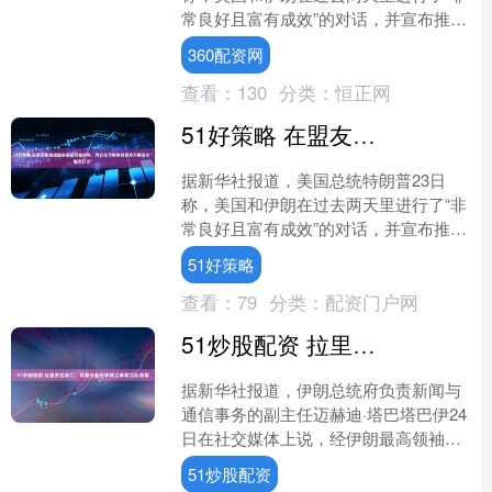
常良好且富有成效”的对话，并宣布推迟
对伊朗发电站和能源基础设施的军事打
360配资网
击。伊朗方面随即否认....
查看：
130
分类：
恒正网
51好策略 在盟友和海湾国家告诫后急转弯，为安抚市场特朗普单方面宣布“推迟打击”
据新华社报道，美国总统特朗普23日
称，美国和伊朗在过去两天里进行了“非
常良好且富有成效”的对话，并宣布推迟
对伊朗发电站和能源基础设施的军事打
51好策略
击。伊朗方面随即否认....
查看：
79
分类：
配资门户网
51炒股配资 拉里贾尼身亡，其继任者有伊斯兰革命卫队背景
据新华社报道，伊朗总统府负责新闻与
通信事务的副主任迈赫迪·塔巴塔巴伊24
日在社交媒体上说，经伊朗最高领袖穆
杰塔巴·哈梅内伊批准，穆罕默德·巴盖尔
51炒股配资
·佐勒加德尔据总....