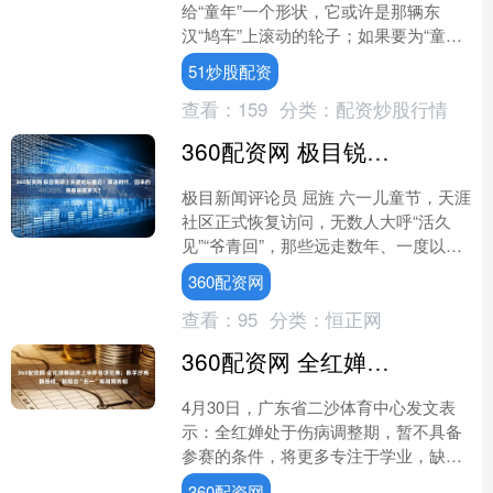
给“童年”一个形状，它或许是那辆东
汉“鸠车”上滚动的轮子；如果要为“童
年”谱一首曲子，它或许是宋代三彩童子
51炒股配资
枕上那若隐若现的笑....
查看：
159
分类：
配资炒股行情
360配资网 极目锐评丨天涯论坛重启！算法时代，回来的青春能留多久？
极目新闻评论员 屈旌 六一儿童节，天涯
社区正式恢复访问，无数人大呼“活久
见”“爷青回”，那些远走数年、一度以为
遗失的青春记忆，居然真的回来了！ 天
360配资网
涯社区曾经的辉....
查看：
95
分类：
恒正网
360配资网 全红婵将缺席上半年各项比赛；陈芋汐再换搭档，新组合“五一”期间将亮相
4月30日，广东省二沙体育中心发文表
示：全红婵处于伤病调整期，暂不具备
参赛的条件，将更多专注于学业，缺席
上半年各项比赛，广东省跳水队将以锻
360配资网