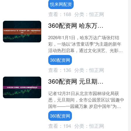
度以上，正在那里举行的澳大利亚网球
悦来网配资
公开赛紧急调整赛....
查看：
168
分类：
恒正网
360配资网 哈东万达广场“冰雪童话季”启幕｜市民游客欢聚迎2026
2026年1月1日，哈东万达广场张灯结
彩，一场以“冰雪童话季”为主题的新年
活动热烈启幕，通过文化演艺、光影艺
术与互动体验，为市民游客献上沉浸式
360配资网
新年盛宴。 活动在....
查看：
136
分类：
恒正网
360配资网 元旦期间，北京多家公园解锁跨年新玩法
记者12月31日从北京市园林绿化局获
悉，元旦期间，全市公园景区以“园趣中
国年——一园藏万象 岁启中国年”为主
题，筹备了85项生态文化活动，涵盖传
360配资网
统民俗、冰雪嘉年....
查看：
194
分类：
恒正网