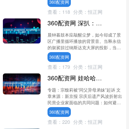
360配资网
查看：
118
分类：
恒正网
360配资网 深扒：释永信的资本布局，袈裟下的商业帝国_少林_年入_宗教界
晨钟暮鼓本应敲醒尘梦，如今却成了景
区广播里循环播放的背景音。当释永信
的袈裟掠过纳斯达克大屏的投影，当
"少林" 二字被注册成第 33 类啤酒商标，
360配资网
这座承载着 1....
查看：
179
分类：
恒正网
360配资网 娃哈哈宗庆后遗产纠纷的三个关键：亲子认定、遗嘱效力、信托瑕疵
专题：宗馥莉被“同父异母弟妹”起诉 文
章来源：新京报 宗庆后遗产风波折射出
民营企业家面临的共同问题：如何避免
潜在的风险，从而保证财富传承的平
360配资网
稳、有序？ 文|《财....
查看：
220
分类：
恒正网