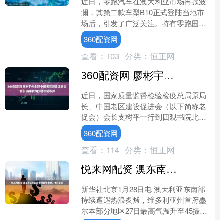
近日，零跑汽车在澳大利亚市场再掀波
澜，其第二款车型B10正式登陆当地市
场后，引发了广泛关注。持有零跑国际
51%股份的Stellantis集团公开宣称，零
360配资网
跑旗下的....
查看：
103
分类：
恒正网
360配资网 廖彬宇先生聘中国老区建设促进会会长支树平为四观书院导师
近日，国家质量监督检验检疫总局原局
长、中国老区建设促进会（以下简称老
促会）会长支树平一行到四观书院北京
总部开展专题调研，并正式受聘为四观
360配资网
书院文化导师暨北京丝路融....
查看：
114
分类：
恒正网
悦来网配资 澳东南部遇热浪 澳网调整赛事、林火蔓延
新华社北京1月28日电 澳大利亚东南部
持续遭遇热浪炙烤，维多利亚州首府墨
尔本部分地区27日最高气温升至45摄氏