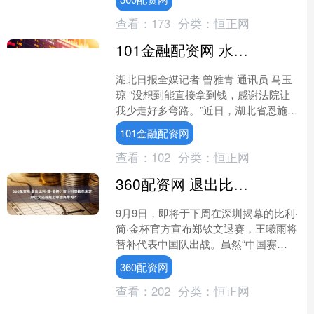
席鲍威尔将在今天发表讲....
查看：
173
分类：
恒正网
101金融配资网 水泥厂工人工伤认定引争议&#32;湖北巴东法院联动调解破僵局
湖北日报全媒记者 曾雅青 通讯员 马玉
琼 “没想到能直接拿到钱，感谢法院让
我少走好多弯路。”近日，湖北省恩施州
巴东县村民谭某甲收到赔偿款，十分高
101金融配资网
兴。 从针锋相对....
查看：
102
分类：
恒正网
360配资网 退出比利·简·金杯，复出时间依然未定，郑钦文还能赶上中国赛季吗？
9月9日，即将于下周在深圳揭幕的比利·
简·金杯官方宣布郑钦文退赛，王曦雨将
替补代表中国队出战。虽然“中国赛
季”即将到来，但郑钦文的复出时间依然
360配资网
未定。 比利·简·....
查看：
202
分类：
恒正网