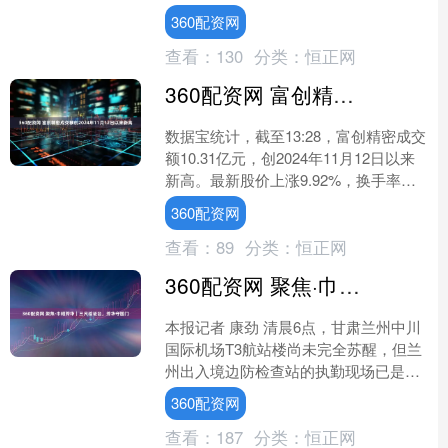
对伊朗发电站和能源基础设施的军事打
360配资网
击。伊朗方面随即否认....
查看：
130
分类：
恒正网
360配资网 富创精密成交额创2024年11月12日以来新高
数据宝统计，截至13:28，富创精密成交
额10.31亿元，创2024年11月12日以来
新高。最新股价上涨9.92%，换手率
8.39%。上一交易日该股全天成交额
360配资网
为....
查看：
89
分类：
恒正网
360配资网 聚焦·巾帼芳华｜三尺验证台，芳华守国门
本报记者 康劲 清晨6点，甘肃兰州中川
国际机场T3航站楼尚未完全苏醒，但兰
州出入境边防检查站的执勤现场已是一
派忙碌。移民管理女警王雅洁端坐验证
360配资网
台前，手指翻动护照....
查看：
187
分类：
恒正网