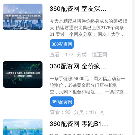
360配资网 室友深夜撕破脸，结局令人舒适：最高级的善良，是不动声色的成全
今天是精读君陪伴你终身成长的第4518
天 精读君通识词典已上线2176个词条
01 看过一个网友分享： 网友上大学
时，学校里有个女生，家里不支持她读
360配资网
书，断了她的....
查看：
172
分类：
恒正网
360配资网 金价疯涨：周大福手链涨24000元，老铺黄金门店售罄
一条手链涨24000元！周大福启动新一
轮涨价，老铺黄金部分门店被抢购一
空，只剩下柜台和柜姐…… 一条27克左
右的五帝钱金手链，原价53800元，即
360配资网
将涨到7180....
查看：
99
分类：
恒正网
360配资网 零跑B10澳洲上市，Stellantis赞其底盘调校尽显“欧洲风格”魅力