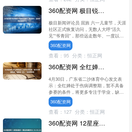
360配资网 极目锐评丨天涯论坛重启！算法时代，回来的青春能留多久？
极目新闻评论员 屈旌 六一儿童节，天涯
社区正式恢复访问，无数人大呼“活久
见”“爷青回”，那些远走数年、一度以为
遗失的青春记忆，居然真的回来了！ 天
360配资网
涯社区曾经的辉....
查看：
95
分类：
恒正网
360配资网 全红婵将缺席上半年各项比赛；陈芋汐再换搭档，新组合“五一”期间将亮相
4月30日，广东省二沙体育中心发文表
示：全红婵处于伤病调整期，暂不具备
参赛的条件，将更多专注于学业，缺席
上半年各项比赛，广东省跳水队将以锻
360配资网
炼年轻队员为此次参赛的....
查看：
127
分类：
恒正网
360配资网 12星座最新一周运势解析03.16-03.22