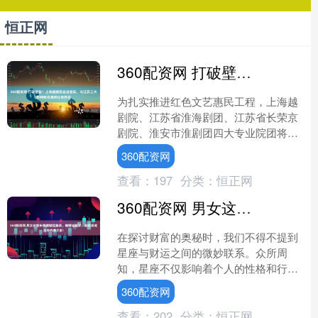
恒正网
360配资网 打破壁垒！上海越剧院走进淮安，与江苏三大剧种联合演绎红色作品
为扎实推进红色文艺惠民工程，上海越
剧院、江苏省淮海剧团、江苏省长荣京
剧院、淮安市淮剧团四大专业院团将于8
月2日齐聚淮安人民大会堂，开展红色经
360配资网
典剧目联合展演。展演....
查看：
197
分类：
恒正网
360配资网 男女这里长得越错综复杂，偏财运越好，能投资或经商而得大财！
在探讨财富的奥秘时，我们不得不提到
星座与财运之间的微妙联系。众所周
知，星座不仅影响着个人的性格和行为
模式，还可能对一个人的财运产生深远
360配资网
的影响。今天，让我们以一个....
查看：
202
分类：
恒正网