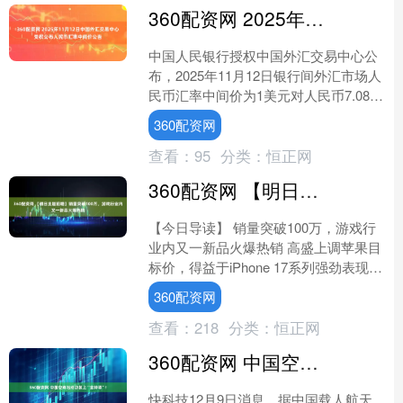
360配资网 2025年11月12日中国外汇交易中心受权公布人民币汇率中间价公告
中国人民银行授权中国外汇交易中心公
布，2025年11月12日银行间外汇市场人
民币汇率中间价为1美元对人民币7.0833
元，1欧元对人民币8.2152元，100日....
360配资网
查看：
95
分类：
恒正网
360配资网 【明日主题前瞻】销量突破100万，游戏行业内又一新品火爆热销
【今日导读】 销量突破100万，游戏行
业内又一新品火爆热销 高盛上调苹果目
标价，得益于iPhone 17系列强劲表现
2025中国海洋经济博览会暨深圳国际海
360配资网
洋周....
查看：
218
分类：
恒正网
360配资网 中国空间站成功装上“金钟罩”!
快科技12月9日消息，据中国载人航天