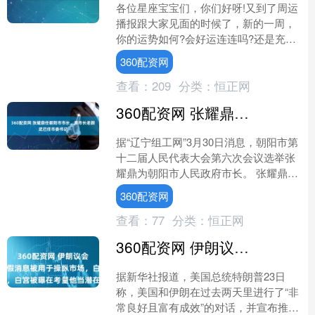
各位星座宝宝们，你们好呀!又到了周运
播报跟大家见面的时候了，新的一周，
你的运势如何?会好运连连吗?还是充满
挑战?下面跟着一起来看看12星座一周
360配资网
最新运势详解吧。 ....
查看：
209
分类：
恒正网
360配资网 张耀鼎任朝阳市市长，原市长老颜武已任市委书记
据“辽宁组工网”3月30日消息，朝阳市第
十二届人民代表大会第六次会议选举张
耀鼎为朝阳市人民政府市长。 张耀鼎，
1979年8月生，此前任辽宁省审计厅党
360配资网
组书记、厅长....
查看：
77
分类：
恒正网
360配资网 伊朗议会议长称谈判假消息被用于操纵市场，白宫被曝在考量他当潜在合作伙伴
据新华社报道，美国总统特朗普23日
称，美国和伊朗在过去两天里进行了“非
常良好且富有成效”的对话，并宣布推迟