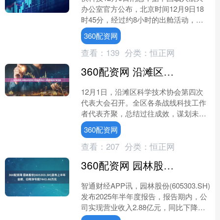
办公室官方公布，北京时间12月9日18
时45分，经过约8小时的出舱活动，神
舟二十一号乘组航天员张陆、武飞、张
360配资网
洪章密切协同，顺....
查看：
139
分类：
恒正网
360配资网 沿滩区科协第四次代表大会召开 科技赋能高质量发展
12月1日，沿滩区科学技术协会第四次
代表大会召开。全区各条战线科技工作
者代表齐聚，总结过往成效，谋划未来
五年发展任务。大会选举产生了新一届
360配资网
委员会、常委、副主席和....
查看：
207
分类：
恒正网
360配资网 园林股份(605303.SH)发布上半年业绩，归母净亏损7443.46万元
智通财经APP讯，园林股份(605303.SH)
发布2025年半年度报告，报告期内，公
司实现营业收入2.88亿元，同比下降
10.61%。归属于上市公司股东净亏损....