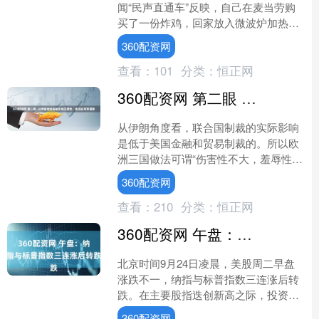
闻“民声直通车”反映，自己在麦当劳购
买了一份炸鸡，回家放入微波炉加热竟
突然起火，从韩先生提供的图片看，这
360配资网
一包装桶多处焦黑还有裂....
查看：
101
分类：
恒正网
360配资网 第二眼 | 对伊强推制裁破坏地区局势，或引发军事冒险
从伊朗角度看，联合国制裁的实际影响
是低于美国金融和贸易制裁的。所以欧
洲三国做法可谓“伤害性不大，羞辱性
强”。伊朗接下来可能会采取两手应对的
360配资网
方式。上海国际问题研究....
查看：
210
分类：
恒正网
360配资网 午盘：纳指与标普指数三连涨后转跌
北京时间9月24日凌晨，美股周二早盘
涨跌不一，纳指与标普指数三连涨后转
跌。在主要股指迭创新高之际，投资者
关注高估值带来的潜在风险。美联储主
360配资网