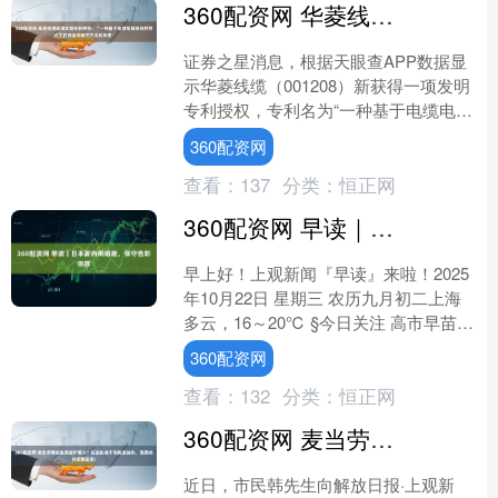
360配资网 华菱线缆获得发明专利授权：“一种基于电缆电阻预测的挤出工艺自适应调控方法与系统”
证券之星消息，根据天眼查APP数据显
示华菱线缆（001208）新获得一项发明
专利授权，专利名为“一种基于电缆电阻
预测的挤出工艺自适应调控方法与系
360配资网
统”，专利申请号....
查看：
137
分类：
恒正网
360配资网 早读｜日本新内阁组建，保守色彩浓厚
早上好！上观新闻『早读』来啦！2025
年10月22日 星期三 农历九月初二上海
多云，16～20℃ §今日关注 高市早苗内
阁成立，兼顾力量平衡且保守色彩浓厚
360配资网
※ ....
查看：
132
分类：
恒正网
360配资网 麦当劳桶放进微波炉着火？这些包装不能微波加热，假期点外卖要留意！
近日，市民韩先生向解放日报·上观新