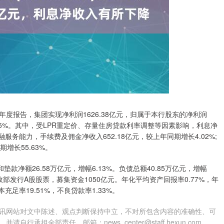
5年半年度报告，集团实现净利润1626.38亿元，归属于本行股东的净利润
长2.15%。其中，受LPR重定价、存量住房贷款利率调整等因素影响，利息净
金融服务能力，手续费及佣金净收入652.18亿元，较上年同期增长4.02%;
增长55.63%。
和垫款净额26.58万亿元，增幅6.13%。负债总额40.85万亿元，增幅
向财政部发行A股股票，募集资金1050亿元。年化平均资产回报率0.77%，年
充足率19.51%，不良贷款率1.33%。
讯网站对文中陈述、观点判断保持中立，不对所包含内容的准确性、可
担全部责任。邮箱：news_center@staff.hexun.com