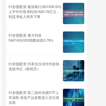
51炒股配资 建设银行(601939.SH)
上半年归母净利润1620.76亿元，
利息净收入有所下降
51炒股配资 澳大利亚
S&P/ASX200指数收跌0.79%
51炒股配资 刘革生任漳州市政协
党组书记（附简历）
51炒股配资 第二批科创债ETF上
市读秒 首批产品多数进入百亿俱
乐部