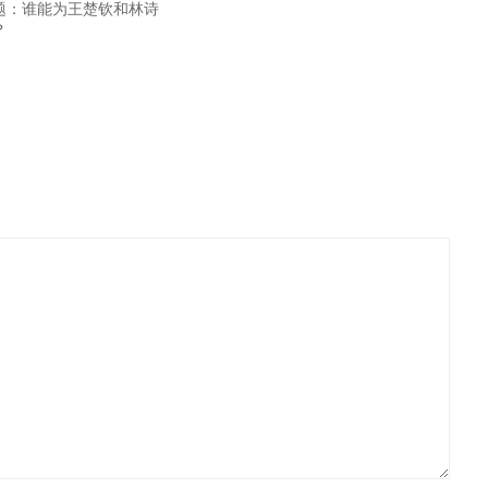
题：谁能为王楚钦和林诗
？