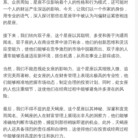
系。众所周知，星座不仅影响着个人的性格和行为模式，还可能对
一个人的财运产生深远的影响。今天，让我们以一个作家的身份，
用专业的语气，深入探讨那些在星座学中被认为与偏财运紧密相连
的星座。
接下来，我们转向双子座。这个星座以其聪明、多变和善于沟通而
闻名。双子座的人在商业世界中游刃有余，他们的创新思维和灵活
应变能力，使他们能够在竞争激烈的市场中脱颖而出。双子座的人
通常能够迅速适应新环境，抓住机遇，从而在事业上获得成功。
当然，我们不能忽视处女座的影响力。这个星座以其细致入微、追
求完美而著称。处女座的人在财务管理上表现出极高的专业性，他
们能够精准地把握市场动态，制定合理的投资计划。同时，处女座
的人也注重细节，这使他们在经商过程中能够避免许多潜在的风
险。
最后，我们不得不提的是天蝎座。这个星座以其神秘、深邃和直觉
而闻名。天蝎座的人在财富管理上展现出非凡的洞察力，他们能够
准确地判断市场趋势，捕捉到那些稍纵即逝的机会。此外，天蝎座
的人还具备强烈的责任感和自律性，这使得他们在投资或经商过程
中能够保持高度的专注和执行力。