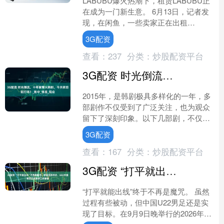
LABUBU爆火热潮下，租赁LABUBU正
在成为一门新生意。 6月13日，记者发
现，在闲鱼，一些卖家正在出租
LABUBU系列公仔。以LABUBU出租拉
3G配资
布布出租等....
查看：
237
分类：
炒股配资平台
3G配资 时光倒流，十年前爆火韩剧，今天依旧能打吗？_剧中_情感_观众
2015年，是韩剧极具多样化的一年，多
部剧作不仅受到了广泛关注，也为观众
留下了深刻印象。以下几部剧，不仅内
容丰富，形式创新，也通过出色的演技
3G配资
和剧情设定，成为了当....
查看：
167
分类：
炒股配资平台
3G配资 “打平就出线”不再是魔咒，晋级亚洲杯后，U22中国男足还有很多工作要做
“打平就能出线”终于不再是魔咒。 虽然
过程有些被动，但中国U22男足还是实
现了目标。在9月9日晚举行的2026年