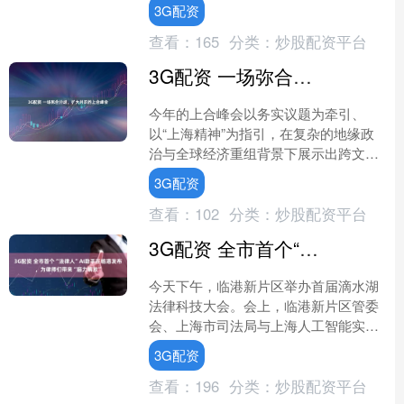
U23亚洲杯预选赛D组末轮对决中，U22
3G配资
国足以0....
查看：
165
分类：
炒股配资平台
3G配资 一场弥合分歧、扩大共识的上合峰会
今年的上合峰会以务实议题为牵引、
以“上海精神”为指引，在复杂的地缘政
治与全球经济重组背景下展示出跨文明
协作的制度韧性与议题整合能力。 作为
3G配资
兼具安全合作与发展协作....
查看：
102
分类：
炒股配资平台
3G配资 全市首个“法律人”AI助手在临港发布，为律师们带来“脑力解放”
今天下午，临港新片区举办首届滴水湖
法律科技大会。会上，临港新片区管委
会、上海市司法局与上海人工智能实验
室共同启动了 “律动无界”AI元年计划。
3G配资
临港新片区管委会联....
查看：
196
分类：
炒股配资平台