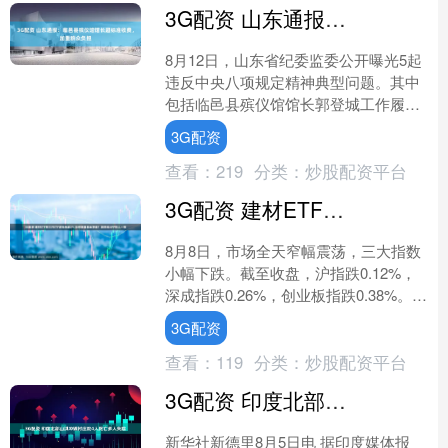
3G配资 山东通报：临邑县殡仪馆馆长超标准收费，加重群众负担
8月12日，山东省纪委监委公开曝光5起
违反中央八项规定精神典型问题。其中
包括临邑县殡仪馆馆长郭登城工作履职
不力，造成国有资产损失，以及向群众
3G配资
超标准收取费用问题。....
查看：
219
分类：
炒股配资平台
3G配资 建材ETF等三只ETF逆势涨超2% 如何查看基金净值？浪财经APP快人一等
8月8日，市场全天窄幅震荡，三大指数
小幅下跌。截至收盘，沪指跌0.12%，
深成指跌0.26%，创业板指跌0.38%。建
材ETF易方达、光伏ETF龙头、基建
3G配资
ETF....
查看：
119
分类：
炒股配资平台
3G配资 印度北部山洪冲毁村庄致4人死亡多人失踪
新华社新德里8月5日电 据印度媒体报