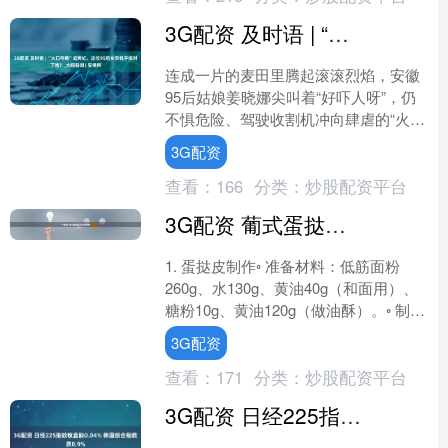
3G配资 及时语 | “火口夺粮”成网红，这位95后女农机手做对了啥？_大皖新闻 | 安徽网
连成一片的麦田里腾起滚滚烈焰，安徽
95后姑娘姜晓娜尖叫着“好吓人呀”，仍
不惧危险、驾驶收割机冲向肆虐的“火
魔”，在浓烟烈焰中抢割出一条隔离带，
3G配资
将“火魔”与尚未着....
查看：
166
分类：
炒股配资平台
3G配资 葡式蛋挞配方做法教程
1. 蛋挞皮制作◦ 准备材料：低筋面粉
260g、水130g、黄油40g（和面用）、
糖粉10g、黄油120g（做油酥）。◦ 制作
步骤：◦ 将除制作黄油油酥之外的材....
3G配资
查看：
171
分类：
炒股配资平台
3G配资 日经225指数收盘跌0.04% 韩国综合指数跌0.9%