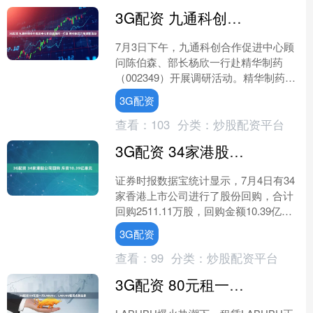
3G配资 九通科创合作促进中心陈伯森顾问一行赴 精华制药开展调研活动
7月3日下午，九通科创合作促进中心顾
问陈伯森、部长杨欣一行赴精华制药
（002349）开展调研活动。精华制药总
工程师、研究管理院院长周云中、研究
3G配资
管理院副院长、制剂....
查看：
103
分类：
炒股配资平台
3G配资 34家港股公司回购 斥资10.39亿港元
证券时报数据宝统计显示，7月4日有34
家香港上市公司进行了股份回购，合计
回购2511.11万股，回购金额10.39亿港
元。 腾讯控股回购数量100.70万股，
3G配资
回....
查看：
99
分类：
炒股配资平台
3G配资 80元租一天LABUBU，LABUBU租赁成新生意