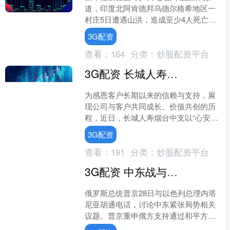
道，印度北阿肯德邦乌德尔格希地区一
村庄5日遭遇山洪，造成至少4人死亡、
多人失踪。 印度媒体公布的视频显示，
3G配资
山洪冲毁沿途多栋楼....
查看：
164
分类：
炒股配资平台
3G配资 长城人寿烟台中支携手社区开展“以家之名 守护情感心安”客服节系列活动
为感恩客户长期以来的信赖与支持，展
现公司与客户共同成长、价值共创的历
程，近日，长城人寿烟台中支以“心安为
家 同梦同行”为主题，深入芝罘区幸福
3G配资
街道多个社区，成功举....
查看：
191
分类：
炒股配资平台
3G配资 中东战与和微妙时刻，普京与内塔尼亚胡通了一次电话
俄罗斯总统普京28日与以色列总理内塔
尼亚胡通电话，讨论中东紧张局势相关
议题。普京重申俄方支持通过和平方式
解决中东地区的问题和冲突。 新华社报