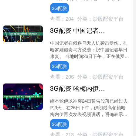
产品线总裁朱....
3G配资
查看：
204
分类：
炒股配资平台
3G配资 中国记者战地遇袭受伤，扎哈罗娃发声
中国记者在俄遇乌无人机袭击受伤，扎
哈罗娃谴责乌方恐袭：祝中国记者早日
康复。 当地时间26日下午，正在俄罗斯
库尔斯克地区采访的中国媒体记者一
3G配资
行，遇到针对当地设施的....
查看：
206
分类：
炒股配资平台
3G配资 哈梅内伊称“战胜”美以，浓缩铀哪去了再出“罗生门”
继本轮伊以冲突24日暂告段落已经过去
约3天，在26日下午，伊朗最高领袖哈
梅内伊再次发表视频讲话，明确表示伊
朗在此前的冲突中战胜美国与以色列，
3G配资
并狠狠地给了美国一记....
查看：
213
分类：
炒股配资平台