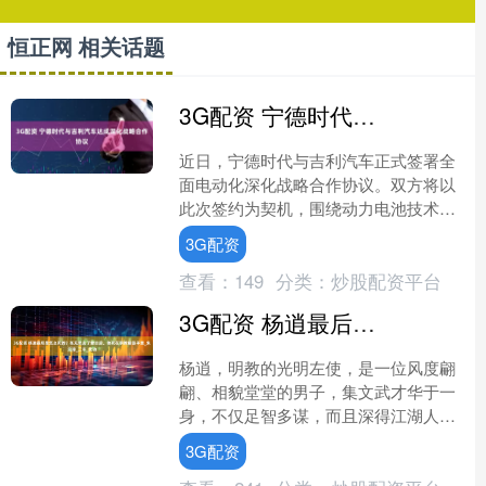
恒正网 相关话题
3G配资 宁德时代与吉利汽车达成深化战略合作协议
近日，宁德时代与吉利汽车正式签署全
面电动化深化战略合作协议。双方将以
此次签约为契机，围绕动力电池技术协
同、产品平台融合与供应链体系建设等
3G配资
方向进一步深化合作，推动....
查看：
149
分类：
炒股配资平台
3G配资 杨逍最后是怎么死的？张无忌去了蒙古后，他死在明教叛徒手里_朱元璋_三丰_武功
杨逍，明教的光明左使，是一位风度翩
翩、相貌堂堂的男子，集文武才华于一
身，不仅足智多谋，而且深得江湖人士
的敬佩。年轻时，他与明教光明右使范
3G配资
遥并肩，并且被誉为“逍遥....