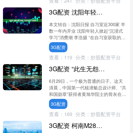
查看：
241
分类：
炒股配资平台
3G配资 沈阳年轻人掀起“沉浸式学习”消费潮
本文转自：沈阳日报 自习室近300家 半
数一年内开业 沈阳年轻人掀起“沉浸式
学习”消费潮 李浩摄 “在自习室获取的
是‘付费自律’，学习效率是在家的好几
3G配资
倍”“大家....
查看：
119
分类：
炒股配资平台
3G配资 “此生无怨无悔”缘何令人动容
6月29日，一个极为普通的日子。这天
清晨，中国第一代核潜艇总设计师、“共
和国勋章”获得者黄旭华院士的骨灰在渤
海湾畔安葬。花岗岩墓碑上镌刻着三行
3G配资
鎏金文字：“此生属....
查看：
169
分类：
炒股配资平台
3G配资 柯南M28冰爽场火爆加场 片尾现场飘落冰花与红色蝴蝶结，浪漫至极！