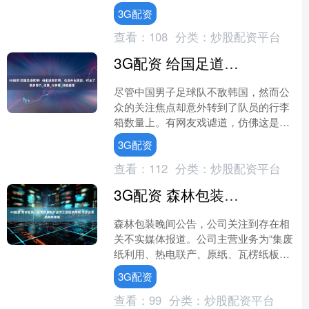
层面的积极回应，军事援助渠道已全面
3G配资
恢复。下周，乌军方将与....
查看：
108
分类：
炒股配资平台
3G配资 给国足道歉吧！他们没有购物，也没外出旅游，付出了更多努力_比赛_行李箱_训练基地
尽管中国男子足球队不敌韩国，然而公
众的关注焦点却意外转到了队员的行李
箱数量上。有网友戏谑道，仿佛这是一
群富豪出行，出门时必须要排场十足，
3G配资
至于比赛失利似乎只是一件....
查看：
112
分类：
炒股配资平台
3G配资 森林包装：公司的原纸产品为工业包装用纸 不涉及食品用纸领域
森林包装晚间公告，公司关注到存在相
关不实媒体报道。公司主营业务为“集废
纸利用、热电联产、原纸、瓦楞纸板、
瓦楞纸箱的生产、销售等多个环节”，主
3G配资
要产品包括瓦楞纸箱及....
查看：
99
分类：
炒股配资平台