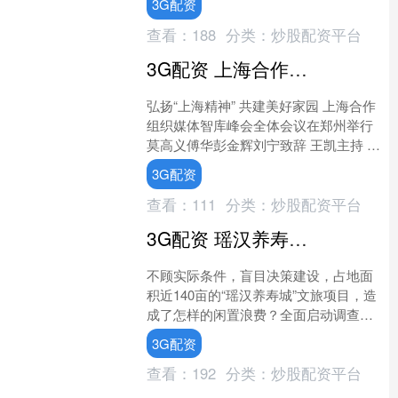
3G配资
道称，俄总统网站发布....
查看：
188
分类：
炒股配资平台
3G配资 上海合作组织媒体智库峰会全体会议在郑州举行
弘扬“上海精神” 共建美好家园 上海合作
组织媒体智库峰会全体会议在郑州举行
莫高义傅华彭金辉刘宁致辞 王凯主持 在
国务院新闻办公室指导下，由新华社、
3G配资
中国社科院和....
查看：
111
分类：
炒股配资平台
3G配资 瑶汉养寿城“烂尾”问题如何整改？专家解读→
不顾实际条件，盲目决策建设，占地面
积近140亩的“瑶汉养寿城”文旅项目，造
成了怎样的闲置浪费？全面启动调查程
序，坚决彻底推进整改，尽快盘活资
3G配资
产、产生效益，相关工....
查看：
192
分类：
炒股配资平台