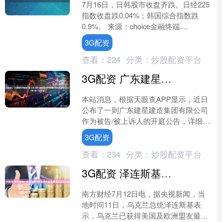
7月16日，日韩股市收盘齐跌。日经225
指数收盘跌0.04%；韩国综合指数跌
0.9%。 来源：choice金融终端....
3G配资
查看：
224
分类：
炒股配资平台
3G配资 广东建星作为被告/被上诉人的1起涉及劳务合同纠纷的诉讼将于2025年7月15日开庭
本站消息，根据天眼查APP显示，近日
公布了一则广东建星建造集团有限公司
作为被告/被上诉人的开庭公告，详细内
容如下： 案号：（2025）粤0402民初
3G配资
9954号审....
查看：
234
分类：
炒股配资平台
3G配资 泽连斯基：美国及欧洲对乌军事援助渠道已全面恢复
南方财经7月12日电，据央视新闻，当
地时间11日，乌克兰总统泽连斯基表
示，乌克兰已获得美国及欧洲盟友最高