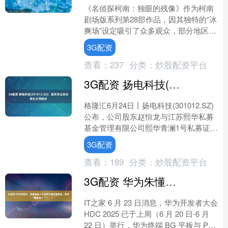
《名侦探柯南：独眼的残像》作为柯南
剧场版系列第28部作品，因其独特的“冰
爽场”设定吸引了众多观众，部分地区出
现火爆加场的情况。 6月24日，影片在
3G配资
上海举办中国首....
查看：
237
分类：
炒股配资平台
3G配资 扬电科技(301012.SZ)：股东终止协议转让公司股份
格隆汇6月24日丨扬电科技(301012.SZ)
公布，公司股东赵恒龙与江苏熙华私募
基金管理有限公司熙华青澜1号私募证券
投资基金（熙华青澜1号私募证券投资基
3G配资
金已更....
查看：
189
分类：
炒股配资平台
3G配资 华为朱懂东：鸿蒙电脑 / 平板将打破设备壁垒，体验逐渐归一
IT之家 6 月 23 日消息，华为开发者大会
HDC 2025 已于上周（6 月 20 日-6 月
22 日）举行，华为终端 BG 平板与 PC