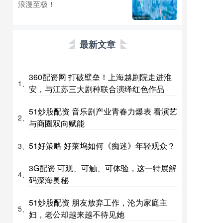
浪漫至极！
最新文章
360配资网 打破壁垒！上海越剧院走进淮
1、
安，与江苏三大剧种联合演绎红色作品
51炒股配资 音乐剧产业青春力爆表 看演艺
2、
与商圈双向赋能
51好策略 好莱坞如何《痴迷》年轻观众？
3、
3G配资 可观、可触、可体验，这一特展解
4、
码深海奥秘
51炒股配资 朋友放弃工作，沦为家庭主
5、
妇，老公却越来越不待见她