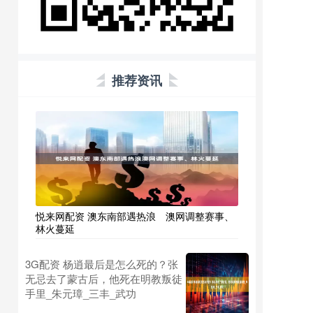
推荐资讯
悦来网配资 澳东南部遇热浪 澳网调整赛事、
林火蔓延
3G配资 杨逍最后是怎么死的？张
无忌去了蒙古后，他死在明教叛徒
手里_朱元璋_三丰_武功