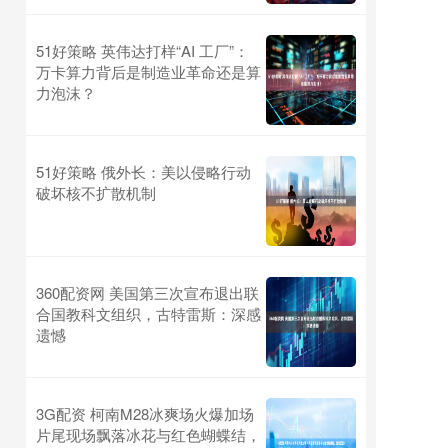
51好策略 英伟达打样“AI 工厂”：
万卡算力背后是制造业革命还是算
力泡沫？
51好策略 俄外长：美以侵略行动
破坏核不扩散机制
360配资网 美国第三次宣布退出联
合国教科文组织，古特雷斯：深感
遗憾
3G配资 柯南M28冰爽场火爆加场
片尾现场飘落冰花与红色蝴蝶结，