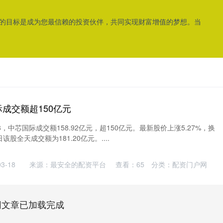
我们的目标是成为您最信赖的投资伙伴，共同实现财富增值的梦想。当
际成交额超150亿元
8，中芯国际成交额158.92亿元，超150亿元。最新股价上涨5.27%，换
该股全天成交额为181.20亿元。....
3-18
来源：最安全的配资平台
查看：
65
分类：
配资门户网
网文章已加载完成