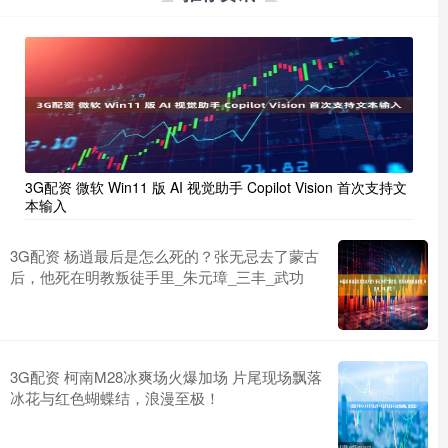
3G配资 微软 Win11 版 AI 视觉助手 Copilot Vision 首次支持文
本输入
3G配资 杨逍最后是怎么死的？张无忌去了蒙古
后，他死在明教叛徒手里_朱元璋_三丰_武功
3G配资 柯南M28冰爽场火爆加场 片尾现场飘落
冰花与红色蝴蝶结，浪漫至极！