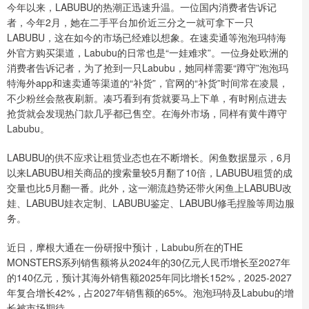
今年以来，LABUBU的热潮正迅速升温。一位国内消费者告诉记
者，今年2月，她在二手平台加价近三分之一就可拿下一只
LABUBU，这在如今的市场已经难以想象。在速卖通等泡泡玛特海
外官方购买渠道，Labubu的日常也是“一娃难求”。一位身处欧洲的
消费者告诉记者，为了抢到一只Labubu，她同样需要“蹲守”泡泡玛
特海外app和速卖通等渠道的“补货”，官网的“补货”时间常在凌晨，
不少粉丝会熬夜刷新。凑巧看到有货就要马上下单，有时刚点进去
抢货就会发现热门款几乎都已售空。在海外市场，同样有黄牛蹲守
Labubu。
LABUBU的供不应求让租赁业态也在不断增长。闲鱼数据显示，6月
以来LABUBU相关商品的搜索量较5月翻了10倍，LABUBU租赁的成
交量也比5月翻一番。此外，这一潮流趋势还带火闲鱼上LABUBU改
娃、LABUBU娃衣定制、LABUBU鉴定、LABUBU修毛捏脸等周边服
务。
近日，摩根大通在一份研报中预计，Labubu所在的THE
MONSTERS系列销售额将从2024年的30亿元人民币增长至2027年
的140亿元，预计其海外销售额2025年同比增长152%，2025-2027
年复合增长42%，占2027年销售额的65%。泡泡玛特及Labubu的增
长被市场期待。