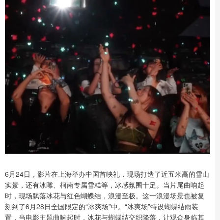
6月24日，影片在上海举办中国首映礼，现场打造了近五米高的雪山
实景，还有冰雕、柯南专属雪糕等，冰感氛围十足。当片尾曲响起
时，现场飘落冰花与红色蝴蝶结，浪漫至极。这一浪漫场景也被复
刻到了6月28日全国限定的“冰爽场”中。“冰爽场”特设蝴蝶结雨装
置，当电影主题曲响起时，冰花与蝴蝶结交织降落，让观众身临其