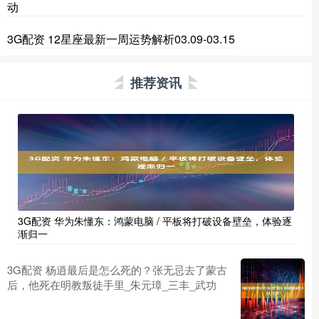
动
3G配资 12星座最新一周运势解析03.09-03.15
推荐资讯
3G配资 华为朱懂东：鸿蒙电脑 / 平板将打破设备壁垒，体验逐
渐归一
3G配资 杨逍最后是怎么死的？张无忌去了蒙古
后，他死在明教叛徒手里_朱元璋_三丰_武功