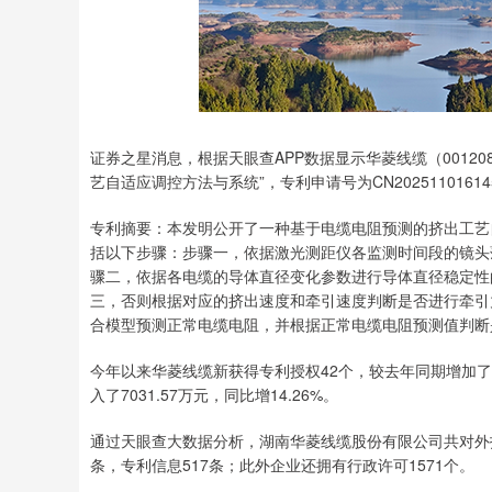
证券之星消息，根据天眼查APP数据显示华菱线缆（0012
艺自适应调控方法与系统”，专利申请号为CN202511016145
专利摘要：本发明公开了一种基于电缆电阻预测的挤出工艺
括以下步骤：步骤一，依据激光测距仪各监测时间段的镜头
骤二，依据各电缆的导体直径变化参数进行导体直径稳定性
三，否则根据对应的挤出速度和牵引速度判断是否进行牵引
合模型预测正常电缆电阻，并根据正常电缆电阻预测值判断
今年以来华菱线缆新获得专利授权42个，较去年同期增加了5
入了7031.57万元，同比增14.26%。
通过天眼查大数据分析，湖南华菱线缆股份有限公司共对外投
条，专利信息517条；此外企业还拥有行政许可1571个。