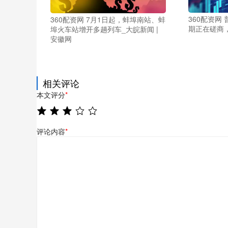
360配资网
360配资网 7月1日起，蚌埠南站、蚌
期正在磋商
埠火车站增开多趟列车_大皖新闻 |
安徽网
相关评论
本文评分
*
评论内容
*