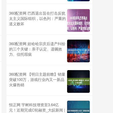
360配资网 巴西退出旨在打击反犹
太主义国际组织，以色列：严重的
道义败坏
360配资网 娃哈哈宗庆后遗产纠纷
的三个关键：亲子认定、遗嘱效
力、信托瑕疵
360配资网 【明日主题前瞻】销量
突破100万，游戏行业内又一新品
火爆热销
恒正网 宇树科技增资至3.64亿
元！近期完成C轮融资_大皖新闻 |