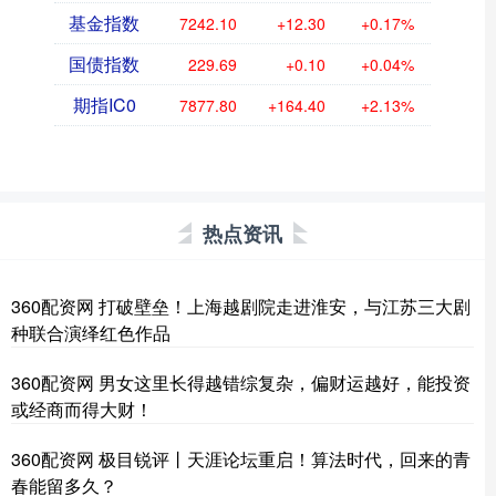
基金指数
7242.10
+12.30
+0.17%
国债指数
229.69
+0.10
+0.04%
期指IC0
7877.80
+164.40
+2.13%
热点资讯
360配资网 打破壁垒！上海越剧院走进淮安，与江苏三大剧
种联合演绎红色作品
360配资网 男女这里长得越错综复杂，偏财运越好，能投资
或经商而得大财！
360配资网 极目锐评丨天涯论坛重启！算法时代，回来的青
春能留多久？