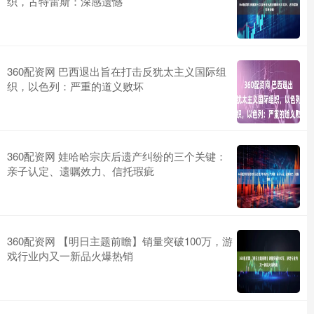
织，古特雷斯：深感遗憾
360配资网 巴西退出旨在打击反犹太主义国际组
织，以色列：严重的道义败坏
360配资网 娃哈哈宗庆后遗产纠纷的三个关键：
亲子认定、遗嘱效力、信托瑕疵
360配资网 【明日主题前瞻】销量突破100万，游
戏行业内又一新品火爆热销