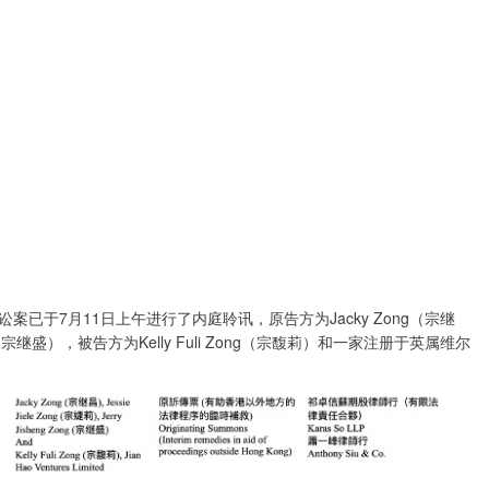
7月11日上午进行了内庭聆讯，原告方为Jacky Zong（宗继
g Zong（宗继盛），被告方为Kelly Fuli Zong（宗馥莉）和一家注册于英属维尔