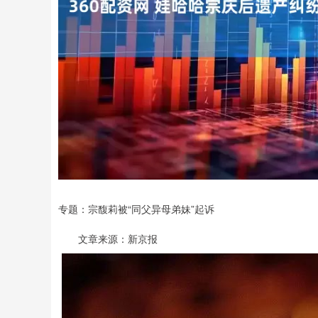
专题：宗馥莉被“同父异母弟妹”起诉
文章来源：新京报