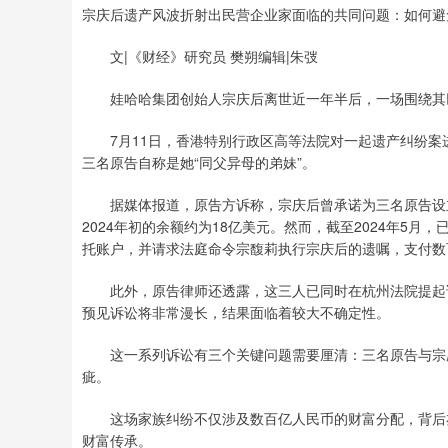
宗庆后遗产风波折射出民营企业家面临的共同问题：如何避
文|《财经》研究员 樊朔编辑|朱弢
娃哈哈集团创始人宗庆后离世近一年半后，一场围绕其
7月11日，香港特别行政区高等法院对一起遗产纠纷案
三名原告自称是她“同父异母的弟妹”。
据媒体报道，原告方诉称，宗庆后曾承诺为三名原告设立
2024年初的余额约为18亿美元。然而，截至2024年5
托账户，并请求法庭命令宗馥莉执行宗庆后的遗嘱，支付数
此外，原告律师还透露，这三人已同时在杭州法院提起诉
预见诉讼将非常漫长，结果面临着较大不确定性。
这一系列诉讼有三个关键问题需要厘清：三名原告与宗庆
疵。
这场家族纠纷不仅涉及数百亿人民币的财富分配，背后亦
财富传承。