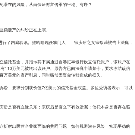
免潜在的风险，从而保证财富传承的平稳、有序？
巨额遗产的纠纷正在上演。
进行了内庭聆讯。娃哈哈现任掌门人——宗庆后之女宗馥莉被告上法庭，
信托基金，并指示其下属通过香港汇丰银行设立信托账户，该账户在
月，已有110万美元被转出该账户。原告方已向法庭申请禁令，要求冻结该信
百万美元的资产利息，同时赔偿因资金转移造成的损失。
讼，要求分别获价值7亿美元的信托基金权益。多位受访者表示，可以
后是否有血缘关系；宗庆后是否立下有效遗嘱；信托本身是否存在瑕
折射出民营企业家面临的共同问题：如何规避潜在风险，实现平稳的