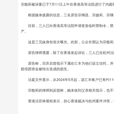
宗馥莉被诉案已于7月11日上午在香港高等法院进行了内庭
根据媒体披露的信息，三名原告宗继昌、宗婕莉、宗继盛
目前，三人已向香港高等法院申请签发临时禁制令，禁止宗馥莉处置或
产。
这是三兄妹身份首次曝光。此前，公众长期认为宗馥莉
原告律师透露，除了在香港发起诉讼，三人已在杭州法院
原告称，宗庆后曾指示下属在汇丰为他们设立信托，并在
赔偿因资金被转出造成的损失。
法庭文件显示，从2024年5月起，该汇丰账户已有约11
宗馥莉的律师则反驳称，她未收到父亲相关指示，也不
香港法官林展程表示，担心香港裁决与杭州案件冲突，