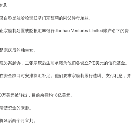
聆讯
自称是娃哈哈现任掌门宗馥莉的同父异母弟妹。
贬损汇丰银行Jianhao Ventures Limited账户名下的资
是宗庆后的独生女。
另案起诉，主张宗庆后生前承诺为他们各设立7亿美元的信托基金。
资金缺口时安排换汇补足。他们要求宗馥莉履行遗嘱、支付利息，并
0万美元被转出，目前余额约18亿美元。
清楚资金的来源。
将延后两个月宣判。