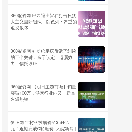
360配资网 巴西退出旨在打击反犹
太主义国际组织，以色列：严重的
道义败坏
360配资网 娃哈哈宗庆后遗产纠纷
的三个关键：亲子认定、遗嘱效
力、信托瑕疵
360配资网 【明日主题前瞻】销量
突破100万，游戏行业内又一新品
火爆热销
恒正网 宇树科技增资至3.64亿
元！近期完成C轮融资_大皖新闻 |