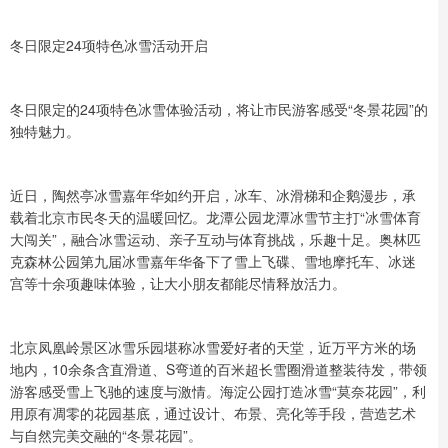
冬日限定24项特色冰雪活动开启
冬日限定的24项特色冰雪体验活动，将让市民游客感受“冬景花园”的
独特魅力。
近日，陶然亭冰雪嘉年华如约开启，冰车、冰滑梯和企鹅漫步，承
载着北京市民冬天的温暖回忆。龙潭公园龙潭冰雪节主打“冰雪体育
大闯关”，融合冰雪运动、亲子互动与体育挑战，乐趣十足。奥林匹
克森林公园第九届冰雪嘉年华备下了雪上飞碟、雪地摩托车、冰迷
宫等十余项趣味体验，让大小朋友都能尽情释放活力。
北京凤凰岭景区冰雪乐园堪称冰雪爱好者的天堂，近万平方米的场
地内，10余条含直滑道、S弯道的百米超长雪圈滑道整装待发，带领
游客感受雪上飞驰的速度与激情。海淀公园打造冰雪“莫奈花园”，利
用原有凋零的花园基底，通过设计、布景、亮化等手段，营造艺术
与自然完美交融的“冬景花园”。