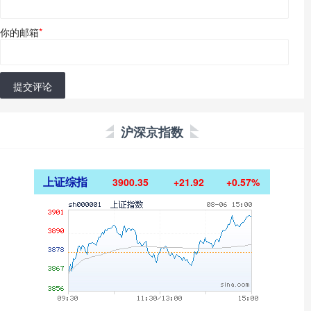
你的邮箱
*
提交评论
沪深京指数
上证综指
3900.35
+21.92
+0.57%