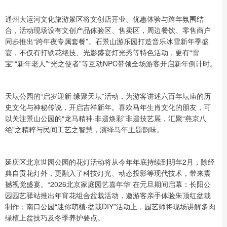
通州大运河文化旅游景区将文创店开业、优惠体验与跨年氛围结
合，活动现场设有文创产品体验区、售卖区，周边餐饮、零售商户
同步推出“跨年夜专属套餐”。石景山游乐园打造音乐冰雪新年季盛
宴，不仅有打铁花绝技、光影盛宴灯光秀等特色活动，更有“雪
宝”“新年老人”“光之使者”等互动NPC带领全场游客开启新年倒计时。
天坛公园的“启岁迎新 缘聚天坛”活动，为游客讲述六百年坛庙的历
史文化与神秘传说，开启吉祥新年。喜欢马年生肖文化的朋友，可
以关注景山公园的“龙马精神·非遗焕彩”非遗技艺展，汇聚“燕京八
绝”之精粹与民间工艺之智慧，演绎马年主题韵味。
延庆区北京世园公园的花灯活动将从今年年底持续到明年2月，除经
典自贡花灯外，更融入了科技灯光、动态投影等现代技术，带来震
撼视觉盛宴。“2026北京家庭园艺嘉年华”在元旦期间启幕：长阳公
园园艺驿站推出年宵花组合盆栽活动，邀游客亲手体验朱顶红盆栽
制作；南口公园“迷你萌植·盆栽DIY”活动上，园艺师将现场讲解多肉
绿植上盆技巧及冬季养护要点。