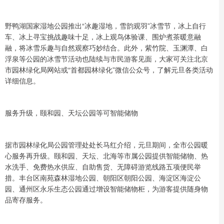
野鸭湖国家湿地公园推出“冰趣湿地，雪韵观羽”冰雪节，冰上自行
车、冰上寻宝挑战趣味十足，冰上观鸟体验课、围炉煮茶暖意融
融，将冰雪乐趣与自然观察巧妙结合。此外，紫竹院、玉渊潭、白
浮泉等公园的冰雪节活动也陆续与市民游客见面，大家可关注北京
市园林绿化局网站或“首都园林绿化”微信公众号，了解元旦各类活动
详细信息。
服务升级，颐和园、天坛公园等可智能储物
据市园林绿化局公园管理处处长马红介绍，元旦期间，全市公园暖
心服务再升级。颐和园、天坛、北海等市属公园提供智能储物、热
水洗手、免费热水供应、自助售货、无障碍游览线路五项便民举
措。丰台区南苑森林湿地公园、朝阳区朝阳公园、海淀区海淀公
园、通州区永乐生态公园通过增设智能储物柜，为游客提供随身物
品寄存服务。