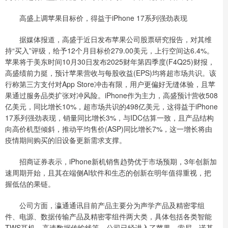
高盛上调苹果目标价，得益于iPhone 17系列强劲表现
据媒体报道，高盛于近日发布苹果公司股票研究报告，对其维
持“买入”评级，给予12个月目标价279.00美元，上行空间达6.4%。
苹果将于美东时间10月30日发布2025财年第四季度(F4Q25)财报，
高盛绩前力挺，预计苹果营收与每股收益(EPS)均将超市场共识。该
行称第三方支付对App Store冲击有限，用户更偏好无缝体验，且苹
果通过服务品类扩张对冲风险。iPhone作为主力，高盛预计营收508
亿美元，同比增长10%，超市场共识的498亿美元，这得益于iPhone
17系列强劲表现，销量同比增长3%，与IDC估算一致，且产品结构
向高价机型倾斜，推动平均售价(ASP)同比增长7%，这一增长将由
疫情期间购买的旧设备更新需求支撑。
招商证券表示，iPhone新机销售趋势优于市场预期，3年创新加
速周期开始，且其在端侧AI软件和生态的创新在明年值得重视，把
握低估的果链。
公司方面，瀛通通讯目前产品主要分为声学产品及精密零组
件、电源、数据传输产品及精密零组件两大类，具体包括各类智能
TWS耳机、高速数据传输线等。公司已经进入了苹果、索尼、诺基