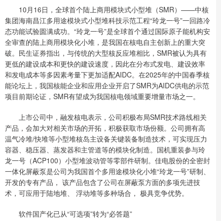
10月16日，全球首个陆上商用模块式小型堆（SMR）——中核
集团海南昌江多用途模块式小型堆科技示范工程“玲龙一号”一回路冷
态功能试验圆满成功。“玲龙一号”是全球首个通过国际原子能机构安
全审查的陆上商用模块化小堆，是我国在核电自主创新上的重大突
破。民生证券指出，与传统的大型核反应堆相比，SMR被认为具有
更低的建设成本和更快的建设速度，因此在分布式发电、建设效率
和发电成本等多因素考量下更加适配AIDC。在2025年的中国春季核
能论坛上，我国核能企业和应用企业开启了SMR为AIDC供电的示范
项目前期论证，SMR有望成为我国核电领域重要增量市场之一。
上市公司中，融发核电表示，公司积极布局SMR技术路线相关
产品，会加大对相关市场的开拓，积极获取市场份额。公司拥有高
温气冷堆/快堆等小型堆核岛主设备关键装备制造技术，可实现压力
容器、稳压器、蒸发器和主管道等的模块化制造。国机重装参与玲
龙一号（ACP100）小型堆波动管等零部件研制。佳电股份的全密封
一体化屏蔽泵是公司为我国首个多用途模块化小堆“玲龙一号”研制、
开发的专有产品， 该产品包含了公司在屏蔽泵方面的多项先进技
术，可应用于陆地堆、 浮动堆等多种场合， 极具竞争优势。
软件国产化已从“可选项”转为“必答题”