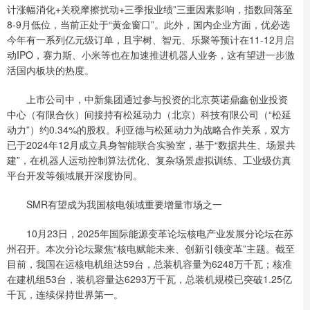
计涨幅消化+关税摩擦扰动+三季报业绩”三重因素影响，指数回落至
8-9月低位，当前正处于“黄金窗口”。此外，国内企业方面，优必选
今年有一系列亿元级订单，且宇树、智元、乐聚等预计在11-12月启
动IPO，赛力斯、小米等也在加速推进机器人业务，这有望进一步激
活国内板块的热度。
上市公司中，中新集团通过参与投资的北京英诺鼎鑫创业投资
中心（有限合伙）间接持有松延动力（北京）科技有限公司（“松延
动力”）约0.34%的股权。利亚德与松延动力为战略合作关系，双方
已于2024年12月成立具身智能联合实验室，基于“数据共生、场景共
建”，在机器人运动控制算法优化、复杂场景虚拟训练、工业级仿真
平台开发等领域展开深度协同。
SMR有望成为我国核电领域重要增量市场之一
10月23日，2025年国际能源变革论坛核电产业发展分论坛在苏
州召开。本次分论坛聚焦“核电赋能未来、创新引领变革”主题。截至
目前，我国在运核电机组达59台，总装机容量为6248万千瓦；核准
在建机组53台，装机容量达6293万千瓦，总装机规模已突破1.25亿
千瓦，连续保持世界第一。