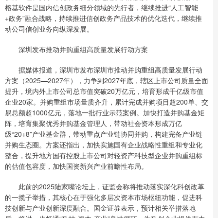
榕基软件是国内信创政务细分领域的先行者，继续推进“人工智能
+政务”融合战略，持续推进信创政务产品技术的优化迭代，继续推
动公司信创业务向纵深发展。
深圳发布推动并购重组高质量发展行动方案
据媒体报道，深圳市发布深圳市推动并购重组高质量发展行动
方案（2025—2027年），力争到2027年底，辖区上市公司质量全面
提升，境内外上市公司总市值突破20万亿元，培育形成千亿级市值
企业20家。并购重组市场量质齐升，累计完成并购项目超200单、交
易总额超1000亿元，落地一批行业示范案例。加快打造并购基金矩
阵，培育集聚优秀并购基金管理人，带动社会资本形成万亿
级“20+8”产业基金群，带动重点产业链协同并购，构建完备产业链
并购生态圈。方案还指出，加快实施国有企业战略性重组和专业化
整合，提升地方国有控股上市公司对轻资产科技型企业并购重组标
的估值包容度，加快国资新兴产业前瞻性布局。
此前的2025陆家嘴论坛上，证监会称将推动落实深化科创改革
的一揽子举措，其核心在于强化多层次资本市场枢纽功能，促进科
技创新与产业创新深度融合。国金证券表示，预计相关举措落地