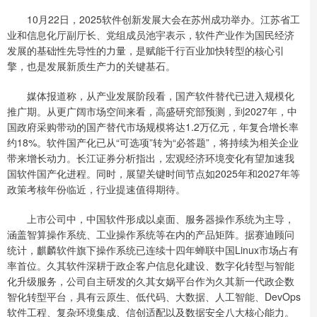
10月22日，2025软件创新发展大会在苏州成功举办。江苏省工
业和信息化厅副厅长、党组成员池宇表示，软件产业作为国民经济
发展的基础性先导性的力量，是赋能千行百业加快转型的核心引
擎，也是发展新质生产力的关键基石。
媒体报道称，从产业发展阶段看，国产软件替代已进入规模化
推广期。从更广阔市场空间来看，高盛研究部预测，到2027年，中
国政府采购带动的国产替代市场规模将达1.2万亿元，年复合增长率
约18%。软件国产化已从“可选项”转为“必答题”，将持续为相关企业
带来增长动力。长江证券分析指出，宏观经济环境变化有望加速我
国软件国产化进程。同时，展望关键时间节点如2025年和2027年等
政策考核年份临近，行业提速值得期待。
上市公司中，中国软件形成以桌面、服务器操作系统为主导，
涵盖智算操作系统、工业操作系统等在内的产品矩阵。据赛迪顾问
统计，麒麟软件旗下操作系统已连续十四年蝉联中国Linux市场占有
率首位。久其软件深耕于政企客户信息化建设、数字化转型与智能
化升级服务，公司自主研发的久其女娲平台作为久其新一代政企数
智化转型平台，具有云原生、低代码、大数据、人工智能、DevOps
软件工程、复杂环境集成、信创适配以及数据安全八大核心能力。