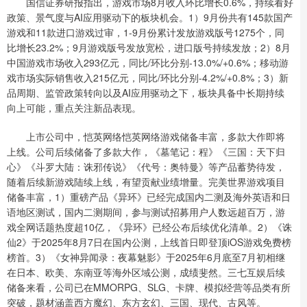
国信证券研报指出，游戏市场8月收入环比增长0.6%，持续看好
政策、景气度与AI应用驱动下的板块机会。1）9月份共有145款国产
游戏和11款进口游戏过审，1-9月份累计发放游戏版号1275个，同
比增长23.2%；9月游戏版号发放宽松，进口版号持续发放；2）8月
中国游戏市场收入293亿元，同比/环比分别-13.0%/+0.6%；移动游
戏市场实际销售收入215亿元，同比/环比分别-4.2%/+0.8%；3）新
品周期、监管政策转向以及AI应用驱动之下，板块具备中长期持续
向上可能，重点关注新品表现。
上市公司中，恺英网络恺英网络游戏储备丰富，多款大作即将
上线。公司后续储备了多款大作，《墓笔记：程》《三国：天下归
心》《斗罗大陆：诛邪传说》《代号：奥特曼》等产品蓄势待发，
随着后续新游戏陆续上线，有望贡献业绩增量。完美世界游戏项目
储备丰富，1）重磅产品《异环》已经完成国内二测及海外英语和日
语地区测试，国内二测期间，参与测试招募用户人数远超百万，游
戏全网话题热度超10亿，《异环》已经公布后续优化清单。2）《诛
仙2》于2025年8月7日在国内公测，上线首日即登顶iOS游戏免费榜
榜首。3）《女神异闻录：夜幕魅影》于2025年6月底至7月初相继
在日本、欧美、东南亚等海外区域公测，成绩斐然。三七互娱后续
储备来看，公司已在MMORPG、SLG、卡牌、模拟经营等品类有所
突破，题材涵盖西方魔幻、东方玄幻、三国、现代、古风等。