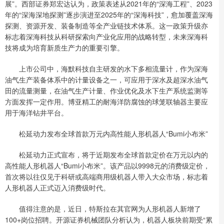
展”。西部证券郑宏达认为，政策表述从2021年的“深海工程”、2023
年的“深海深地探测”逐步演进至2025年的“深海科技”，愈加覆盖深海
探测、资源开发、装备制造等全产业链技术体系。这一政策升级亦
标志着深海科技从科研探索向产业化应用的战略转型，未来深海科
技将成为培育新质生产力的重要引擎。
上市公司中，海默科技自主研发的水下多相流量计，作为深海
油气生产装备体系中的计量设备之一，可应用于深水及超深水油气
田的流量测量，在油气生产计量、作业优化及水下生产系统监测等
方面发挥一定作用。博亚精工的耐海洋防腐蚀的球笼联轴器主要应
用于海洋钻井平台。
松延动力发布全球首款万元内高性能人形机器人“Bumi小布米”
松延动力正式宣布，将于近期发布全球首款定价在万元以内的
高性能人形机器人“Bumi小布米”。该产品以9998元的消费级定价，
首次将以往仅见于科研或高端商用级机器人带入大众市场，标志着
人形机器人正式迈入消费级时代。
值得注意的是，近日，特斯拉在其官网为人形机器人新增了
100+岗位招聘。开源证券机械团队分析认为，机器人板块前期受“累