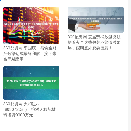
360配资网 麦当劳桶放进微波
炉着火？这些包装不能微波加
热，假期点外卖要留意！
360配资网 李国庆：与俞渝财
产分割达成最终和解，接下来
布局AI应用
360配资网 天和磁材
(603072.SH)：拟对天和新材
料增资9000万元