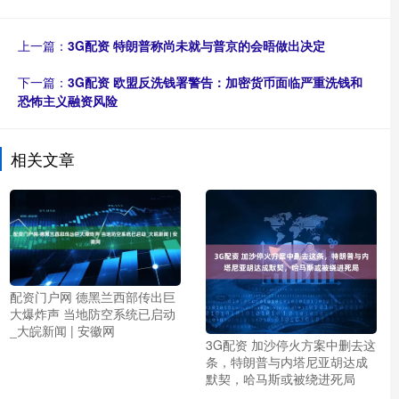
上一篇：
3G配资 特朗普称尚未就与普京的会晤做出决定
下一篇：
3G配资 欧盟反洗钱署警告：加密货币面临严重洗钱和
恐怖主义融资风险
相关文章
配资门户网 德黑兰西部传出巨
大爆炸声 当地防空系统已启动
_大皖新闻 | 安徽网
3G配资 加沙停火方案中删去这
条，特朗普与内塔尼亚胡达成
默契，哈马斯或被绕进死局