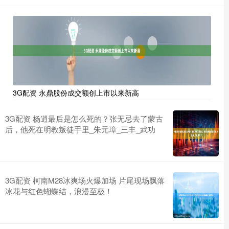
3G配资 永鼎股份成交额创上市以来新高
3G配资 杨逍最后是怎么死的？张无忌去了蒙古
后，他死在明教叛徒手里_朱元璋_三丰_武功
3G配资 柯南M28冰爽场火爆加场 片尾现场飘落
冰花与红色蝴蝶结，浪漫至极！