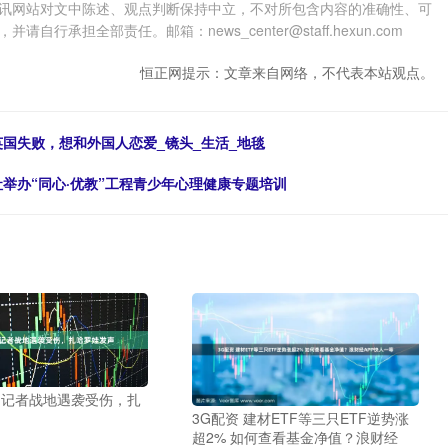
讯网站对文中陈述、观点判断保持中立，不对所包含内容的准确性、可
担全部责任。邮箱：news_center@staff.hexun.com
恒正网提示：文章来自网络，不代表本站观点。
英国失败，想和外国人恋爱_镜头_生活_地毯
社举办“同心·优教”工程青少年心理健康专题培训
国记者战地遇袭受伤，扎
3G配资 建材ETF等三只ETF逆势涨
超2% 如何查看基金净值？浪财经