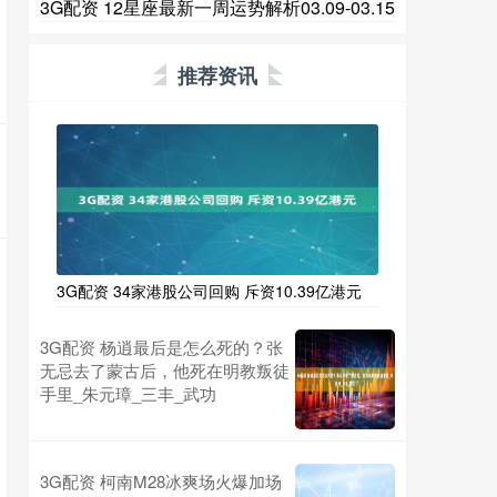
3G配资 12星座最新一周运势解析03.09-03.15
推荐资讯
3G配资 34家港股公司回购 斥资10.39亿港元
3G配资 杨逍最后是怎么死的？张
无忌去了蒙古后，他死在明教叛徒
手里_朱元璋_三丰_武功
3G配资 柯南M28冰爽场火爆加场