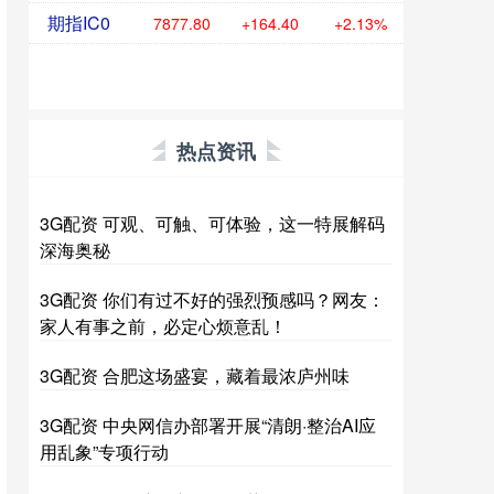
期指IC0
7877.80
+164.40
+2.13%
热点资讯
3G配资 可观、可触、可体验，这一特展解码
深海奥秘
3G配资 你们有过不好的强烈预感吗？网友：
家人有事之前，必定心烦意乱！
3G配资 合肥这场盛宴，藏着最浓庐州味
3G配资 中央网信办部署开展“清朗·整治AI应
用乱象”专项行动