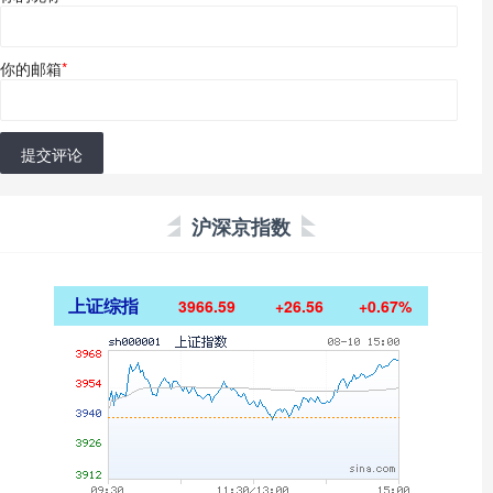
你的邮箱
*
提交评论
沪深京指数
上证综指
3966.59
+26.56
+0.67%