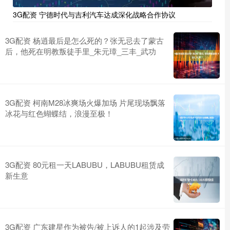
3G配资 宁德时代与吉利汽车达成深化战略合作协议
3G配资 杨逍最后是怎么死的？张无忌去了蒙古
后，他死在明教叛徒手里_朱元璋_三丰_武功
3G配资 柯南M28冰爽场火爆加场 片尾现场飘落
冰花与红色蝴蝶结，浪漫至极！
3G配资 80元租一天LABUBU，LABUBU租赁成
新生意
3G配资 广东建星作为被告/被上诉人的1起涉及劳