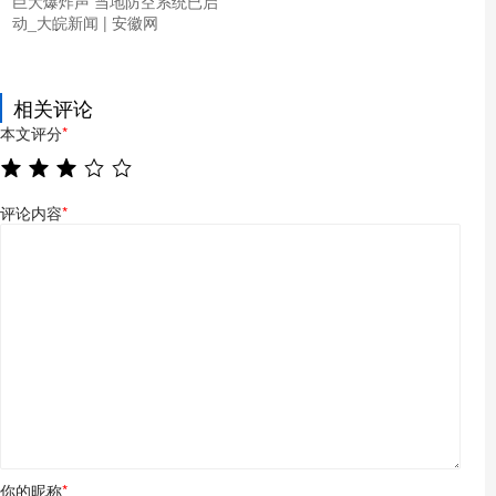
巨大爆炸声 当地防空系统已启
动_大皖新闻 | 安徽网
相关评论
本文评分
*
评论内容
*
你的昵称
*