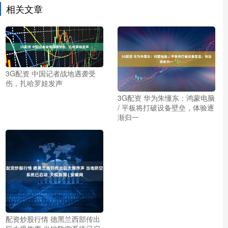
相关文章
3G配资 中国记者战地遇袭受
伤，扎哈罗娃发声
3G配资 华为朱懂东：鸿蒙电脑
/ 平板将打破设备壁垒，体验逐
渐归一
配资炒股行情 德黑兰西部传出