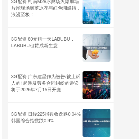
3G配资 柯南M28冰爽场火爆加场
片尾现场飘落冰花与红色蝴蝶结，
浪漫至极！
3G配资 80元租一天LABUBU，
LABUBU租赁成新生意
3G配资 广东建星作为被告/被上诉
人的1起涉及劳务合同纠纷的诉讼
将于2025年7月15日开庭
3G配资 日经225指数收盘跌0.04%
韩国综合指数跌0.9%