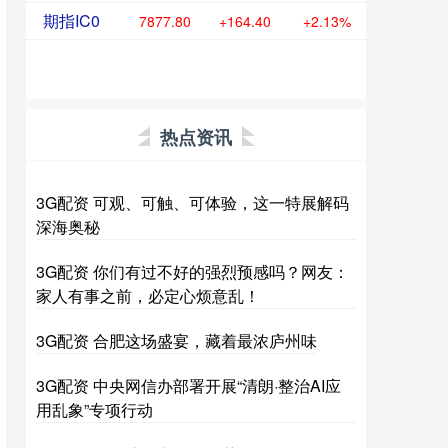
期指IC0
7877.80
+164.40
+2.13%
热点资讯
3G配资 可观、可触、可体验，这一特展解码
深海奥秘
3G配资 你们有过不好的强烈预感吗？网友：
家人有事之前，必定心烦意乱！
3G配资 合肥这场盛宴，藏着最浓庐州味
3G配资 中央网信办部署开展“清朗·整治AI应
用乱象”专项行动