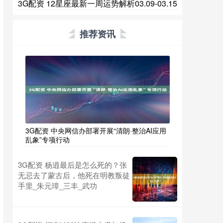
3G配资 12星座最新一周运势解析03.09-03.15
推荐资讯
3G配资 中央网信办部署开展“清朗·整治AI应用
乱象”专项行动
3G配资 杨逍最后是怎么死的？张
无忌去了蒙古后，他死在明教叛徒
手里_朱元璋_三丰_武功