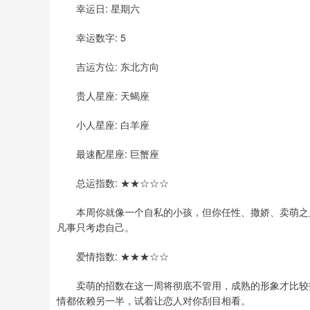
幸运日: 星期六
幸运数字: 5
吉运方位: 东北方向
贵人星座: 天蝎座
小人星座: 白羊座
最速配星座: 巨蟹座
总运指数: ★★☆☆☆
本周你就像一个自私的小孩，但你任性、撒娇、卖萌之后
凡事只考虑自己。
爱情指数: ★★★☆☆
卖萌的招数在这一周将彻底不管用，成熟的形象才比较招
情都依赖另一半，试着让恋人对你刮目相看。