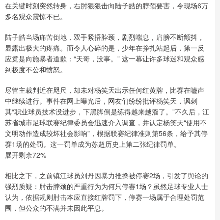
在关键时刻突然转身，右肘狠狠击向陆子皓的脖颈要害，令现场6万
多名观众震惊不已。
陆子皓当场痛苦倒地，双手紧捂脖颈，剧烈喘息，肩膀不断颤抖，
显露出极大的疼痛。而令人心碎的是，少年在挣扎站起后，第一反
应竟是向施暴者道歉：“天哥，没事。” 这一幕让许多球迷和观众感
到极度不公和愤怒。
尽管主裁判近在咫尺，却未对杨笑天出示任何红黄牌，比赛在嘘声
中继续进行。事件在网上曝光后，网友们纷纷批评杨笑天，讽刺
其“职业球员技术没进步，下黑脚倒是练得越来越溜了。”不久后，江
苏省城市足球联赛纪律委员会迅速介入调查，并认定杨笑天“使用不
文明动作造成较坏社会影响”，根据联赛纪律准则第56条，给予其停
赛1场的处罚。这一罚单成为苏超历史上第二张纪律罚单。
展开剩余72%
相比之下，之前镇江球员刘丹因暴力推搡被停赛2场，引发了舆论的
强烈质疑：肘击脖颈的严重行为为何只停赛1场？虽然足球专业人士
认为，依据规则肘击本应直接红牌罚下，停赛一场属于合理处罚范
围，但公众的不满并未因此平息。