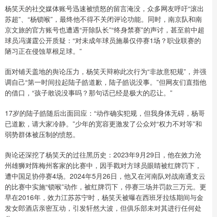
杨笑天的社交媒体账号迅速被愤怒的留言淹没，众多网友呼吁“滚出
苏超”、“杨锁喉”，最终他不得不关闭评论功能。同时，南京队和南
京文旅的官方账号也遭遇“开除队长”“终身禁赛”的声讨，甚至前中超
球员冯潇霆公开质疑：“对未成年球员施暴仅停赛1场？职业联赛的
陋习正在侵蚀草根足球。”
面对铺天盖地的舆论压力，杨笑天辩称此次行为“非故意犯规”，并强
调自己“第一时间拉起陆子皓道歉，陆子皓说没事。”但网友们直指他
的借口，“孩子敢说没事吗？那句话已经是极大的忍让。”
17岁的陆子皓随后出面回应：“动作确实犯规，但我身体无碍，杨哥
已道歉，请大家冷静。”少年的宽容更激发了公众对“权力不对等”和
弱势群体被压制的愤怒。
舆论还深挖了杨笑天的过往黑历史：2023年9月29日，他在效力沧
州雄狮对阵梅州客家的比赛中，因手戳对方球员眼睛被红牌罚下，
遭中国足协停赛4场。2024年5月26日，他又在河南队对战南通支云
的比赛中实施“锁喉”动作，被红牌罚下，停赛三场并罚款三万元。更
早在2016年，效力江苏苏宁时，杨笑天被曝在西班牙拉练期间与金
发女郎酒店亲密互动，引发轩然大波，但俱乐部未对其进行任何处