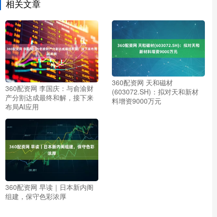
相关文章
360配资网 天和磁材
360配资网 李国庆：与俞渝财
(603072.SH)：拟对天和新材
产分割达成最终和解，接下来
料增资9000万元
布局AI应用
360配资网 早读｜日本新内阁
组建，保守色彩浓厚