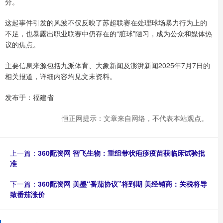
分。
这起事件引发的风波不仅反映了苏超联赛在处理球场暴力行为上的
不足，也暴露出职业联赛中仍存在的“脏球”陋习，成为公众和媒体热
议的焦点。
主要信息来源包括九派体育、大象新闻及澎湃新闻2025年7月7日的
相关报道，详细内容均见文末资料。
发布于：福建省
恒正网提示：文章来自网络，不代表本站观点。
上一篇：
360配资网 智飞生物：重组带状疱疹疫苗获临床试验批
准
下一篇：
360配资网 美墨“番茄协议”将到期 美经销商：关税将导
致番茄涨价