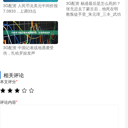
3G配资 杨逍最后是怎么死的？
3G配资 人民币兑美元中间价报
张无忌去了蒙古后，他死在明
7.0833，上调33点
教叛徒手里_朱元璋_三丰_武功
3G配资 中国记者战地遇袭受
伤，扎哈罗娃发声
相关评论
本文评分
*
评论内容
*