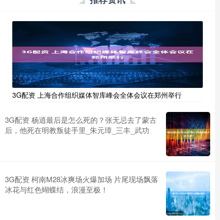
3G配资 上海合作组织媒体智库峰会全体会议在郑州举行
3G配资 杨逍最后是怎么死的？张无忌去了蒙古
后，他死在明教叛徒手里_朱元璋_三丰_武功
3G配资 柯南M28冰爽场火爆加场 片尾现场飘落
冰花与红色蝴蝶结，浪漫至极！