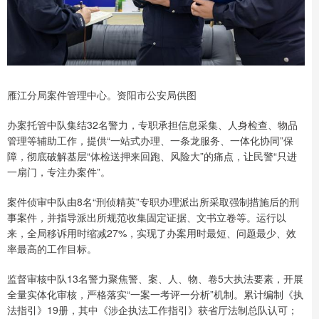
雁江分局案件管理中心。资阳市公安局供图
办案托管中队集结32名警力，专职承担信息采集、人身检查、物品
管理等辅助工作，提供“一站式办理、一条龙服务、一体化协同”保
障，彻底破解基层“体检送押来回跑、风险大”的痛点，让民警“只进
一扇门，专注办案件”。
案件侦审中队由8名“刑侦精英”专职办理派出所采取强制措施后的刑
事案件，并指导派出所规范收集固定证据、文书立卷等。运行以
来，全局移诉用时缩减27%，实现了办案用时最短、问题最少、效
率最高的工作目标。
监督审核中队13名警力聚焦警、案、人、物、卷5大执法要素，开展
全量实体化审核，严格落实“一案一考评一分析”机制。累计编制《执
法指引》19册，其中《涉企执法工作指引》获省厅法制总队认可；