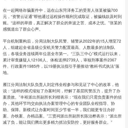
在一起网络诈骗案件中，远在山东菏泽务工的受害人张某被骗700
元，“资警云证通”帮他通过远程操作顺利完成取证，被骗钱款及时到
账。“这样的举措，真正解决了群众的奔波之苦、成本之忧。”张某的
感慨道出了群众心声。
平台机制重构后，分局法制大队民警、辅警从2022年的15人增至72
人，组建起全省县级公安机关警力配置最高、人数最多的法制队
伍，各项业务连续两年位居全市第一。“三队三中心”模式运行以来，
累计审查嫌疑人12106人、体检送押2739人，审核刑事案件2367
件、行政案件1985件，以19册执法指引手册推动“教科书式执法”落
地。
雁江分局法制大队负责人刘定伟全程参与和见证了中心的改革，他
说：“这样的模式缩短了办案时间，纾解了基层民警压力，提升了办
案质效。”丰裕派出所副所长刘楷表示：“现在我们只需负责案件的侦
办，其他环节均交由执法办案管理中心的专业团队全程指导、协
助、保障。新模式让办案时间至少节省一半，我们能更专注办好
案、办铁案、办精品案。”三贤祠派出所副所长陈治桦表示：“派出所
减了负，能让我们腾出更多精力抓治安防控，更好服务群众。”