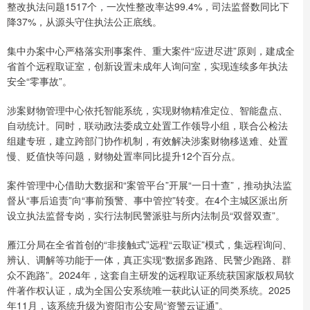
整改执法问题1517个，一次性整改率达99.4%，司法监督数同比下
降37%，从源头守住执法公正底线。
集中办案中心严格落实刑事案件、重大案件“应进尽进”原则，建成全
省首个远程取证室，创新设置未成年人询问室，实现连续多年执法
安全“零事故”。
涉案财物管理中心依托智能系统，实现财物精准定位、智能盘点、
自动统计。同时，联动政法委成立处置工作领导小组，联合公检法
组建专班，建立跨部门协作机制，有效解决涉案财物移送难、处置
慢、贬值快等问题，财物处置率同比提升12个百分点。
案件管理中心借助大数据和“案管平台”开展“一日十查”，推动执法监
督从“事后追责”向“事前预警、事中管控”转变。在4个主城区派出所
设立执法监督专岗，实行法制民警派驻与所内法制员“双督双查”。
雁江分局在全省首创的“非接触式”远程“云取证”模式，集远程询问、
辨认、调解等功能于一体，真正实现“数据多跑路、民警少跑路、群
众不跑路”。2024年，这套自主研发的远程取证系统获国家版权局软
件著作权认证，成为全国公安系统唯一获此认证的同类系统。2025
年11月，该系统升级为资阳市公安局“资警云证通”。