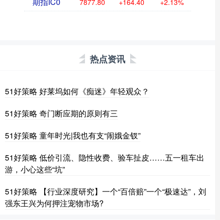
期指IC0
7877.80
+164.40
+2.13%
热点资讯
51好策略 好莱坞如何《痴迷》年轻观众？
51好策略 奇门断应期的原则有三
51好策略 童年时光|我也有支“闹娥金钗”
51好策略 低价引流、隐性收费、验车扯皮……五一租车出
游，小心这些“坑”
51好策略 【行业深度研究】一个“百倍赔”一个“极速达”，刘
强东王兴为何押注宠物市场?