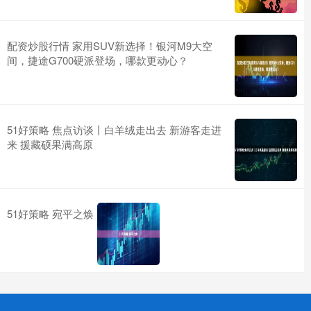
配资炒股行情 家用SUV新选择！银河M9大空
间，捷途G700硬派登场，哪款更动心？
51好策略 焦点访谈丨白羊绒走出去 新游客走进
来 援藏硕果满高原
51好策略 宛平之焕