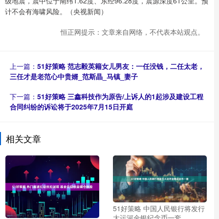
级地震，震中位于南纬1.62度、东经96.28度，震源深度61公里。预
计不会有海啸风险。（央视新闻）
恒正网提示：文章来自网络，不代表本站观点。
上一篇：
51好策略 范志毅英籍女儿男友：一任没钱，二任太老，
三任才是老范心中贵婿_范斯晶_马镇_妻子
下一篇：
51好策略 三鑫科技作为原告/上诉人的1起涉及建设工程
合同纠纷的诉讼将于2025年7月15日开庭
相关文章
51好策略 中国人民银行将发行
大运河金银纪念币一套