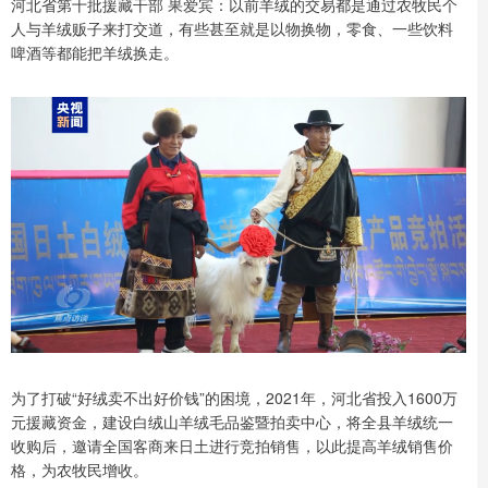
河北省第十批援藏干部 果爱宾：以前羊绒的交易都是通过农牧民个
人与羊绒贩子来打交道，有些甚至就是以物换物，零食、一些饮料
啤酒等都能把羊绒换走。
为了打破“好绒卖不出好价钱”的困境，2021年，河北省投入1600万
元援藏资金，建设白绒山羊绒毛品鉴暨拍卖中心，将全县羊绒统一
收购后，邀请全国客商来日土进行竞拍销售，以此提高羊绒销售价
格，为农牧民增收。