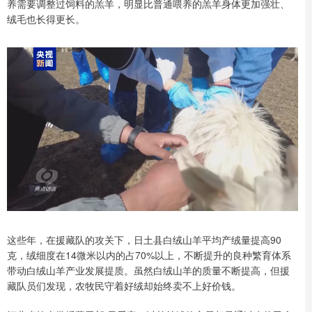
养需要调整过饲料的羔羊，明显比普通喂养的羔羊身体更加强壮、
绒毛也长得更长。
这些年，在援藏队的攻关下，日土县白绒山羊平均产绒量提高90
克，绒细度在14微米以内的占70%以上，不断提升的良种繁育体系
带动白绒山羊产业发展提质。虽然白绒山羊的质量不断提高，但援
藏队员们发现，农牧民守着好绒却始终卖不上好价钱。