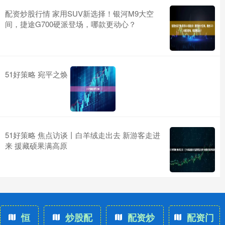
配资炒股行情 家用SUV新选择！银河M9大空
间，捷途G700硬派登场，哪款更动心？
51好策略 宛平之焕
51好策略 焦点访谈丨白羊绒走出去 新游客走进
来 援藏硕果满高原
恒
炒股配
配资炒
配资门