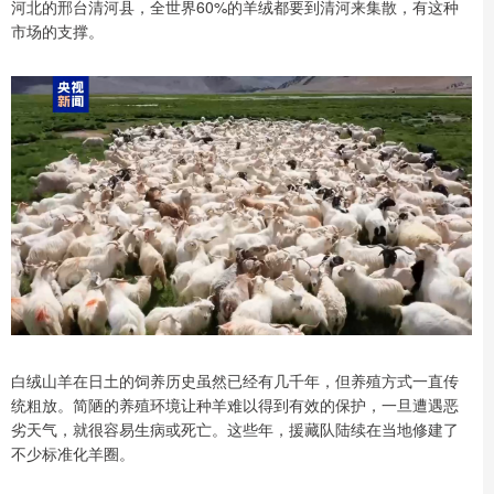
河北的邢台清河县，全世界60%的羊绒都要到清河来集散，有这种
市场的支撑。
白绒山羊在日土的饲养历史虽然已经有几千年，但养殖方式一直传
统粗放。简陋的养殖环境让种羊难以得到有效的保护，一旦遭遇恶
劣天气，就很容易生病或死亡。这些年，援藏队陆续在当地修建了
不少标准化羊圈。