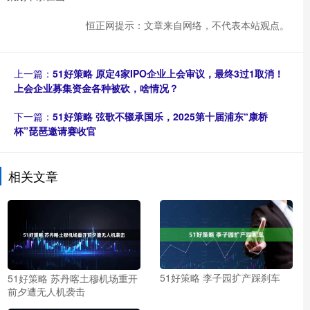
恒正网提示：文章来自网络，不代表本站观点。
上一篇：
51好策略 原定4家IPO企业上会审议，最终3过1取消！
上会企业募集资金各种被砍，啥情况？
下一篇：
51好策略 弦歌不辍承国乐，2025第十届浦东“康桥
杯”琵琶邀请赛收官
相关文章
51好策略 李子园扩产踩刹车
51好策略 苏丹喀土穆机场重开
前夕遭无人机袭击