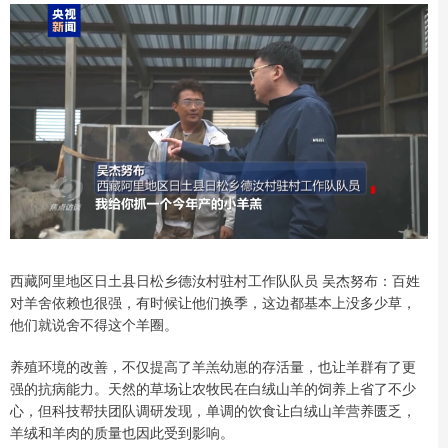
西藏阿里地区日土县日松乡德汝村驻村工作队队员 吴杰努布：百姓
对羊舍依赖也很强，有时候让他们换季，这边都基本上没多少草，
他们就说舍不得这个羊圈。
养殖环境的改善，不仅提高了羊羔幼崽的存活量，也让羊群有了更
强的抗病能力。天然的草场让农牧民在白绒山羊的饲养上省了不少
心，但科技帮扶团队调研发现，单调的饮食让白绒山羊营养匮乏，
羊绒和羊肉的质量也因此受到影响。