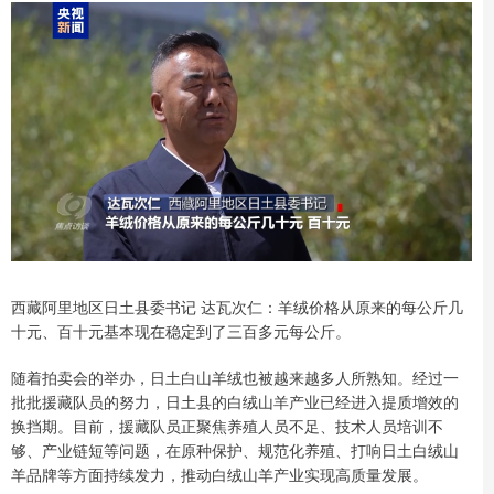
西藏阿里地区日土县委书记 达瓦次仁：羊绒价格从原来的每公斤几
十元、百十元基本现在稳定到了三百多元每公斤。
随着拍卖会的举办，日土白山羊绒也被越来越多人所熟知。经过一
批批援藏队员的努力，日土县的白绒山羊产业已经进入提质增效的
换挡期。目前，援藏队员正聚焦养殖人员不足、技术人员培训不
够、产业链短等问题，在原种保护、规范化养殖、打响日土白绒山
羊品牌等方面持续发力，推动白绒山羊产业实现高质量发展。