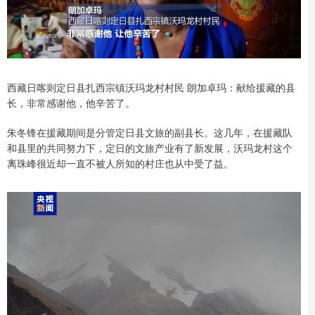
西藏日喀则定日县扎西宗镇沃玛龙村村民 朗加卓玛：献给援藏的县
长，非常感谢他，他辛苦了。
朱冬锋在援藏期间是分管定日县文旅的副县长。这几年，在援藏队
和县里的共同努力下，定日的文旅产业有了新发展，沃玛龙村这个
离珠峰很近却一直不被人所知的村庄也从中受了益。