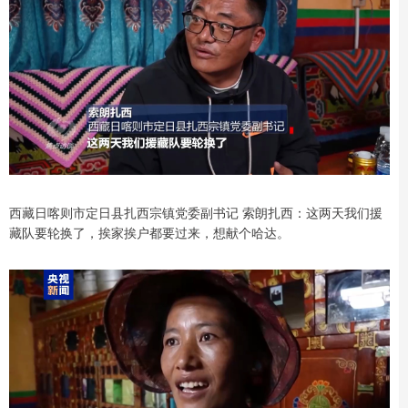
西藏日喀则市定日县扎西宗镇党委副书记 索朗扎西：这两天我们援
藏队要轮换了，挨家挨户都要过来，想献个哈达。