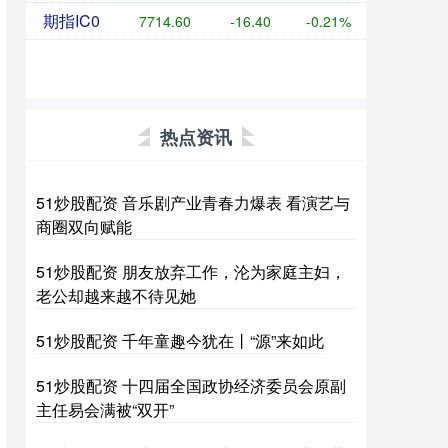
期指IC0
7714.60
-16.40
-0.21%
热点资讯
51炒股配资 音乐剧产业青春力爆表 看演艺与
商圈双向赋能
51炒股配资 朋友放弃工作，沦为家庭主妇，
老公却越来越不待见她
51炒股配资 千年童趣今犹在丨“源”来如此
51炒股配资 十四届全国政协经济委员会原副
主任易会满被“双开”