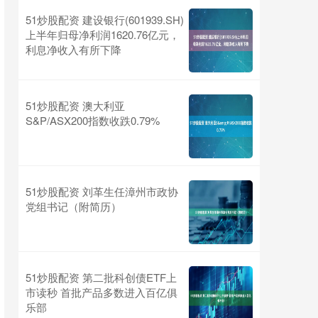
51炒股配资 建设银行(601939.SH)
上半年归母净利润1620.76亿元，
利息净收入有所下降
51炒股配资 澳大利亚
S&P/ASX200指数收跌0.79%
51炒股配资 刘革生任漳州市政协
党组书记（附简历）
51炒股配资 第二批科创债ETF上
市读秒 首批产品多数进入百亿俱
乐部