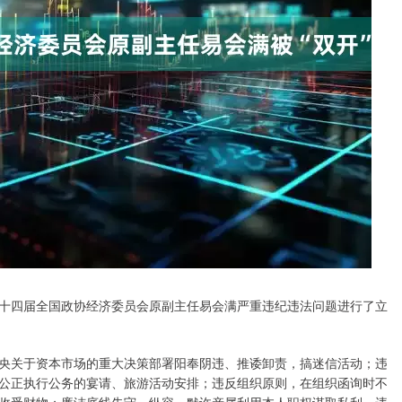
十四届全国政协经济委员会原副主任易会满严重违纪违法问题进行了立
央关于资本市场的重大决策部署阳奉阴违、推诿卸责，搞迷信活动；违
公正执行公务的宴请、旅游活动安排；违反组织原则，在组织函询时不
收受财物；廉洁底线失守，纵容、默许亲属利用本人职权谋取私利，违