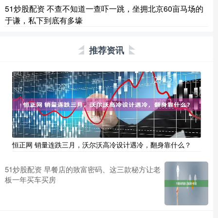
51炒股配资 不查不知道一查吓一跳，坐拥北京60亩马场的
于谦，私下到底有多壕
推荐资讯
恒正网 销量连跌三月，沃尔沃高冷设计遇冷，翻身靠什么？
51炒股配资 早餐店的致富密码、这三款秘方让老
板一年买车买房