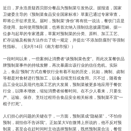
近日，罗永浩质疑西贝部分餐品为预制菜引发热议。据报道，国家
卫健委主导的《预制菜食品安全国家标准》草案已通过专家审查，
即将公开征求意见。届时，预制菜“身份”将有统一说法，餐饮门店是
否使用、如何使用预制菜，也将首次纳入强制信息披露范畴。据一
位参与起草的专家透露，草案对预制菜的分类、原料、加工工艺、
贮存运输及检验方法作出了统一规定，并提出“不添加防腐剂”等强制
性指标。（见9月14日《南方都市报》）
一段时间以来，一些案例让消费者“谈预制菜色变”。而此次某餐饮品
牌预制菜事件的持续发酵，再次暴露出该行业的信任危机。实际
上，食品“预制”方式在餐饮行业有着不短的历史，比如，腌制、卤制
等都是对食材进行预加工，以备后续烹饪或食用。只不过，随着食
品工业化以及现代包装工艺的大发展，预制菜被更多地应用于餐饮
行业，以降本增效，缩短消费者候餐时间。在不少人看来，只要生
产、运输、保存、烹饪过程符合食品安全相关标准，预制菜不宜“一
棍子打死”。
人们担心的问题的关键在于，一方面，预制菜成“隐秘菜”，“不怕你
预制，就怕你不告诉我”。正如某大V在微博上所说的，他不反对预
制菜，甚至会在赶时间时主动选择预制菜，既然预制菜合法，餐馆