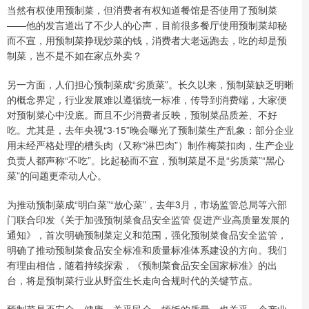
当然有权使用预制菜，但消费者有权知道餐馆是否使用了预制菜
——他的发言道出了不少人的心声，目前很多餐厅使用预制菜却秘
而不宣，用预制菜挣现炒菜的钱，消费者大老远跑去，吃的却是预
制菜，岂不是不如在家点外卖？
另一方面，人们担心预制菜成“劣质菜”。长久以来，预制菜缺乏明晰
的概念界定，行业发展难以遵循统一标准，传导到消费端，大家便
对预制菜心中没底。而且不少消费者反映，预制菜品质差、不好
吃。尤其是，去年央视“3·15”晚会曝光了预制菜生产乱象：部分企业
用未经严格处理的槽头肉（又称“淋巴肉”）制作梅菜扣肉，生产企业
负责人都声称“不吃”。比起秘而不宣，预制菜是不是“劣质菜”“黑心
菜”的问题更牵动人心。
为推动预制菜成“明白菜”“放心菜”，去年3月，市场监管总局等六部
门联合印发《关于加强预制菜食品安全监管 促进产业高质量发展的
通知》，首次明确预制菜定义和范围，强化预制菜食品安全监管，
明确了推动预制菜食品安全标准和质量标准体系建设的方向。我们
有理由相信，随着持续探索，《预制菜食品安全国家标准》的出
台，将是预制菜行业从野蛮生长走向合规时代的关键节点。
预制菜是否安全、健康，关乎民众一顿饭的质量，也关乎一个产业